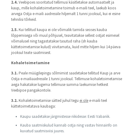
2.4.
Veebipoes sooritatud tellimusi käsitletakse automaatselt ja
kaup, mille kohaletoimetamine toimub e-maili teel, laekub koos
arvega Ostja e-maili aadressile hiljemalt 1 tunni jooksul, kui ei esine
tehnilisi tõrkeid.
2.5.
Kui tellitud kaupa ei ole võimalik tarnida seoses kauba
lõppemisega või muul põhjusel, teavitatakse sellest ostjat esimesel
võimalusel ning tagastatakse tasutud raha (sh kauba
kättetoimetamise kulud) viivitamata, kuid mitte hiljem kui 14 päeva
jooksul teate saatmisest.
Kohaletoimetamine
3.1.
Peale müügilepingu sõlmimist saadetakse tellitud Kaup ja arve
Ostja e-mailiaadressile 1 tunni jooksul. Tellimuse kohaletoimetamise
aega hakatakse lugema tellimuse summa laekumise hetkest
Veebipoe pangakontole.
3.2.
Kohaletoimetamise sätted juhul tegu
ei ole
e-maili teel
kättetoimetatava kaubaga:
Kaupu saadetakse järgmistesse riikidesse: Eesti Vabariik.
Kauba saatmiskulud kannab ostja ning vastav hinnainfo on
kuvatud saatmisviisi juures.