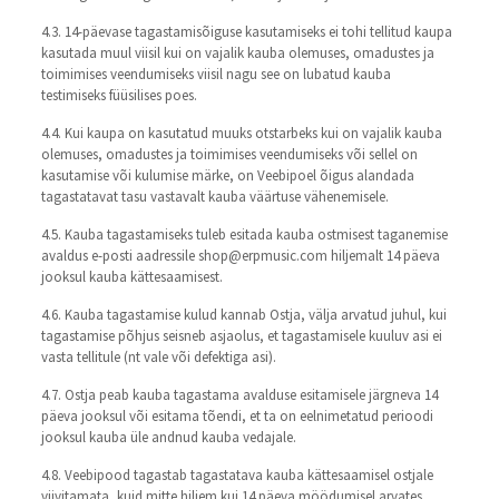
4.3. 14-päevase tagastamisõiguse kasutamiseks ei tohi tellitud kaupa
kasutada muul viisil kui on vajalik kauba olemuses, omadustes ja
toimimises veendumiseks viisil nagu see on lubatud kauba
testimiseks füüsilises poes.
4.4. Kui kaupa on kasutatud muuks otstarbeks kui on vajalik kauba
olemuses, omadustes ja toimimises veendumiseks või sellel on
kasutamise või kulumise märke, on Veebipoel õigus alandada
tagastatavat tasu vastavalt kauba väärtuse vähenemisele.
4.5. Kauba tagastamiseks tuleb esitada kauba ostmisest taganemise
avaldus e-posti aadressile shop@erpmusic.com hiljemalt 14 päeva
jooksul kauba kättesaamisest.
4.6. Kauba tagastamise kulud kannab Ostja, välja arvatud juhul, kui
tagastamise põhjus seisneb asjaolus, et tagastamisele kuuluv asi ei
vasta tellitule (nt vale või defektiga asi).
4.7. Ostja peab kauba tagastama avalduse esitamisele järgneva 14
päeva jooksul või esitama tõendi, et ta on eelnimetatud perioodi
jooksul kauba üle andnud kauba vedajale.
4.8. Veebipood tagastab tagastatava kauba kättesaamisel ostjale
viivitamata, kuid mitte hiljem kui 14 päeva möödumisel arvates