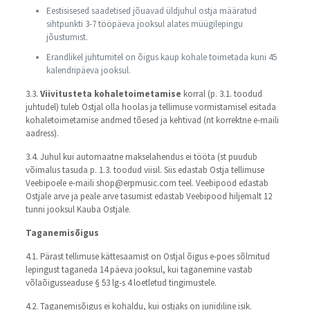
Eestisisesed saadetised jõuavad üldjuhul ostja määratud
sihtpunkti 3-7 tööpäeva jooksul alates müügilepingu
jõustumist.
Erandlikel juhtumitel on õigus kaup kohale toimetada kuni 45
kalendripäeva jooksul.
3.3.
Viivitusteta kohaletoimetamise
korral (p. 3.1. toodud
juhtudel) tuleb Ostjal olla hoolas ja tellimuse vormistamisel esitada
kohaletoimetamise andmed tõesed ja kehtivad (nt korrektne e-maili
aadress).
3.4. Juhul kui automaatne makselahendus ei tööta (st puudub
võimalus tasuda p. 1.3. toodud viisil. Siis edastab Ostja tellimuse
Veebipoele e-maili shop@erpmusic.com teel. Veebipood edastab
Ostjale arve ja peale arve tasumist edastab Veebipood hiljemalt 12
tunni jooksul Kauba Ostjale.
Taganemisõigus
4.1. Pärast tellimuse kättesaamist on Ostjal õigus e-poes sõlmitud
lepingust taganeda 14 päeva jooksul, kui taganemine vastab
võlaõigusseaduse § 53 lg-s 4 loetletud tingimustele.
4.2. Taganemisõigus ei kohaldu, kui ostjaks on juriidiline isik.