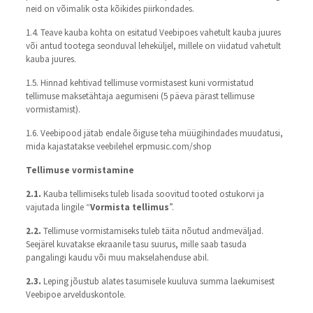
neid on võimalik osta kõikides piirkondades.
1.4. Teave kauba kohta on esitatud Veebipoes vahetult kauba juures
või antud tootega seonduval leheküljel, millele on viidatud vahetult
kauba juures.
1.5. Hinnad kehtivad tellimuse vormistasest kuni vormistatud
tellimuse maksetähtaja aegumiseni (5 päeva pärast tellimuse
vormistamist).
1.6. Veebipood jätab endale õiguse teha müügihindades muudatusi,
mida kajastatakse veebilehel erpmusic.com/shop
Tellimuse vormistamine
2.1.
Kauba tellimiseks tuleb lisada soovitud tooted ostukorvi ja
vajutada lingile “
Vormista tellimus
”.
2.2.
Tellimuse vormistamiseks tuleb täita nõutud andmeväljad.
Seejärel kuvatakse ekraanile tasu suurus, mille saab tasuda
pangalingi kaudu või muu makselahenduse abil.
2.3.
Leping jõustub alates tasumisele kuuluva summa laekumisest
Veebipoe arvelduskontole.