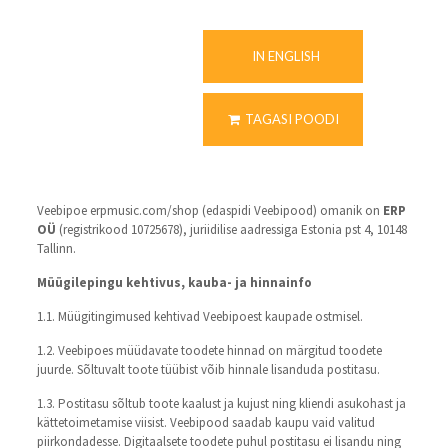
IN ENGLISH
TAGASI POODI
Veebipoe erpmusic.com/shop (edaspidi Veebipood) omanik on
ERP
OÜ
(registrikood 10725678), juriidilise aadressiga Estonia pst 4, 10148
Tallinn.
Müügilepingu kehtivus, kauba- ja hinnainfo
1.1. Müügitingimused kehtivad Veebipoest kaupade ostmisel.
1.2. Veebipoes müüdavate toodete hinnad on märgitud toodete
juurde. Sõltuvalt toote tüübist võib hinnale lisanduda postitasu.
1.3. Postitasu sõltub toote kaalust ja kujust ning kliendi asukohast ja
kättetoimetamise viisist. Veebipood saadab kaupu vaid valitud
piirkondadesse. Digitaalsete toodete puhul postitasu ei lisandu ning