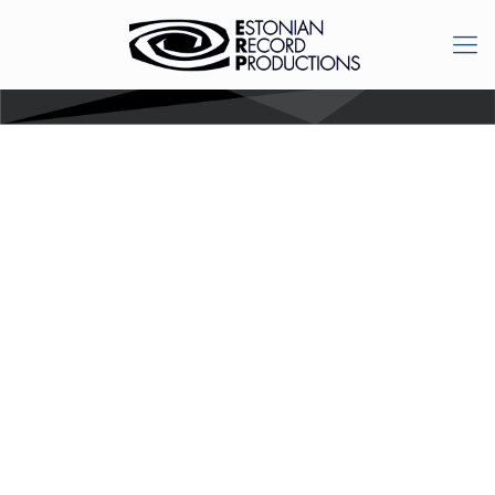
E-poe
müügitingimused