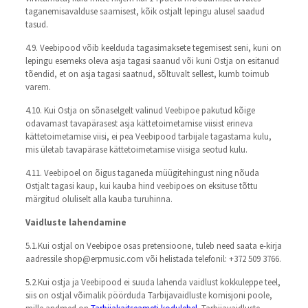
taganemisavalduse saamisest, kõik ostjalt lepingu alusel saadud
tasud.
4.9. Veebipood võib keelduda tagasimaksete tegemisest seni, kuni on
lepingu esemeks oleva asja tagasi saanud või kuni Ostja on esitanud
tõendid, et on asja tagasi saatnud, sõltuvalt sellest, kumb toimub
varem.
4.10. Kui Ostja on sõnaselgelt valinud Veebipoe pakutud kõige
odavamast tavapärasest asja kättetoimetamise viisist erineva
kättetoimetamise viisi, ei pea Veebipood tarbijale tagastama kulu,
mis ületab tavapärase kättetoimetamise viisiga seotud kulu.
4.11. Veebipoel on õigus taganeda müügitehingust ning nõuda
Ostjalt tagasi kaup, kui kauba hind veebipoes on eksituse tõttu
märgitud oluliselt alla kauba turuhinna.
Vaidluste lahendamine
5.1.Kui ostjal on Veebipoe osas pretensioone, tuleb need saata e-kirja
aadressile shop@erpmusic.com või helistada telefonil: +372 509 3766.
5.2.Kui ostja ja Veebipood ei suuda lahenda vaidlust kokkuleppe teel,
siis on ostjal võimalik pöörduda Tarbijavaidluste komisjoni poole,