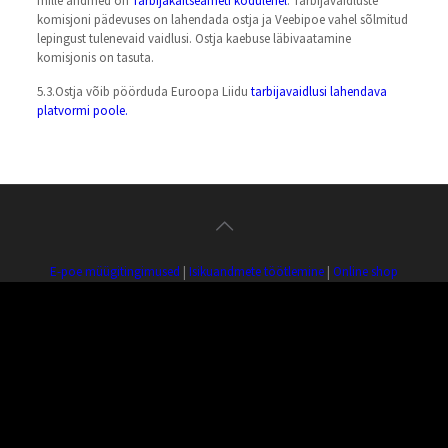
mille andmed on
Tarbijakaitseameti kodulehel
. Tarbijavaidluste
komisjoni pädevuses on lahendada ostja ja Veebipoe vahel sõlmitud
lepingust tulenevaid vaidlusi. Ostja kaebuse läbivaatamine
komisjonis on tasuta.
5.3.Ostja võib pöörduda Euroopa Liidu
tarbijavaidlusi lahendava
platvormi poole.
E-poe müügitingimused
|
Isikuandmete töötlemine
|
Online shop
sales terms
|
Processing of personal data
ERP OÜ | Reg. nr.: 10725678 | Estonia pst. 4, 10148 Tallinn | Tel.:
+372 509 3766
Copyright ©
2026 Estonian Record Productions. All Rights
Reserved