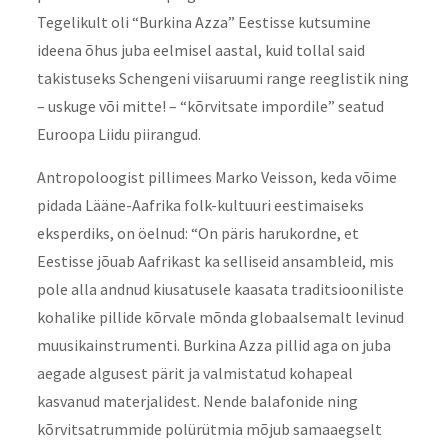
Tegelikult oli “Burkina Azza” Eestisse kutsumine
ideena õhus juba eelmisel aastal, kuid tollal said
takistuseks Schengeni viisaruumi range reeglistik ning
– uskuge või mitte! – “kõrvitsate impordile” seatud
Euroopa Liidu piirangud.
Antropoloogist pillimees Marko Veisson, keda võime
pidada Lääne-Aafrika folk-kultuuri eestimaiseks
eksperdiks, on öelnud: “On päris harukordne, et
Eestisse jõuab Aafrikast ka selliseid ansambleid, mis
pole alla andnud kiusatusele kaasata traditsiooniliste
kohalike pillide kõrvale mõnda globaalsemalt levinud
muusikainstrumenti. Burkina Azza pillid aga on juba
aegade algusest pärit ja valmistatud kohapeal
kasvanud materjalidest. Nende balafonide ning
kõrvitsatrummide polürütmia mõjub samaaegselt