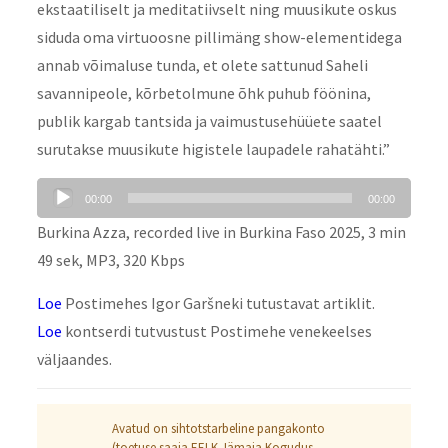
ekstaatiliselt ja meditatiivselt ning muusikute oskus
siduda oma virtuoosne pillimäng show-elementidega
annab võimaluse tunda, et olete sattunud Saheli
savannipeole, kõrbetolmune õhk puhub föönina,
publik kargab tantsida ja vaimustusehüüete saatel
surutakse muusikute higistele laupadele rahatähti.”
Audio
00:00
00:00
Player
Burkina Azza, recorded live in Burkina Faso 2025, 3 min
49 sek, MP3, 320 Kbps
Loe
Postimehes Igor Garšneki tutustavat artiklit.
Loe
kontserdi tutvustust Postimehe venekeelses
väljaandes.
Avatud on sihtotstarbeline pangakonto
(toetuse saaja EELK Jämaja Kogudus,