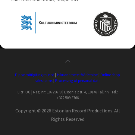
E-poe müügitingimused
|
Isikuandmete töötlemine
|
Online shop
sales terms
|
Processing of personal data
ERP OÜ | Reg. nr.: 10725678 | Estonia pst. 4, 10148 Tallinn | Tel.:
+372 509 3766
Copyright ©
2026 Estonian Record Productions. All
Rights Reserved