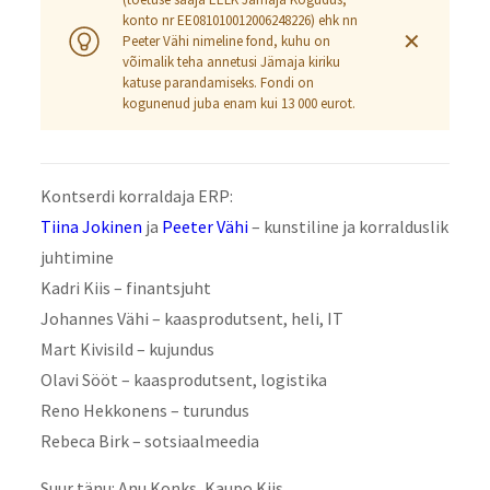
konto nr EE081010012006248226) ehk nn
✕
Peeter Vähi nimeline fond, kuhu on
võimalik teha annetusi Jämaja kiriku
katuse parandamiseks. Fondi on
kogunenud juba enam kui 13 000 eurot.
Kontserdi korraldaja ERP:
Tiina Jokinen
ja
Peeter Vähi
– kunstiline ja korralduslik
juhtimine
Kadri Kiis – finantsjuht
Johannes Vähi – kaasprodutsent, heli, IT
Mart Kivisild – kujundus
Olavi Sööt – kaasprodutsent, logistika
Reno Hekkonens – turundus
Rebeca Birk – sotsiaalmeedia
Suur tänu: Anu Konks, Kaupo Kiis