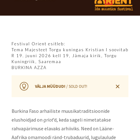
Festival Orient
esitleb:
Tema Majesteet Torgu kuningas Kristian I soovitab
R 19. juuni 2026 kell 19, Jämaja kirik, Torgu
Kuningriik, Saaremaa
BURKINA AZZA
✕
VÄLJA MÜÜDUD!
/ SOLD OUT!
Burkina Faso arhailiste muusikatraditsioonide
elushoidjad on
griot
’d, keda sageli nimetatakse
rahvapärimuse elavaks arhiiviks. Need on Lääne-
Aafrika omamoodi ränd-trubaduurid, lugulaulude