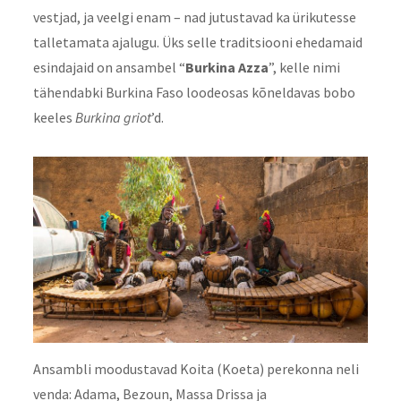
vestjad, ja veelgi enam – nad jutustavad ka ürikutesse
talletamata ajalugu. Üks selle traditsiooni ehedamaid
esindajaid on ansambel “
Burkina Azza
”, kelle nimi
tähendabki Burkina Faso loodeosas kõneldavas bobo
keeles
Burkina griot
’d.
Ansambli moodustavad Koita (Koeta) perekonna neli
venda: Adama, Bezoun, Massa Drissa ja