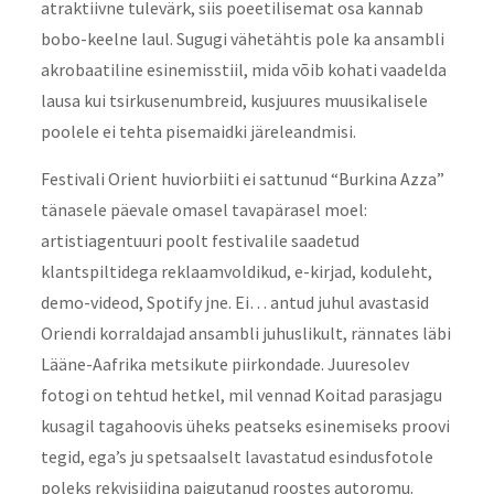
atraktiivne tulevärk, siis poeetilisemat osa kannab
bobo-keelne laul. Sugugi vähetähtis pole ka ansambli
akrobaatiline esinemisstiil, mida võib kohati vaadelda
lausa kui tsirkusenumbreid, kusjuures muusikalisele
poolele ei tehta pisemaidki järeleandmisi.
Festivali Orient huviorbiiti ei sattunud “Burkina Azza”
tänasele päevale omasel tavapärasel moel:
artistiagentuuri poolt festivalile saadetud
klantspiltidega reklaamvoldikud, e-kirjad, koduleht,
demo-videod, Spotify jne. Ei… antud juhul avastasid
Oriendi korraldajad ansambli juhuslikult, rännates läbi
Lääne-Aafrika metsikute piirkondade. Juuresolev
fotogi on tehtud hetkel, mil vennad Koitad parasjagu
kusagil tagahoovis üheks peatseks esinemiseks proovi
tegid, ega’s ju spetsaalselt lavastatud esindusfotole
poleks rekvisiidina paigutanud roostes autoromu.