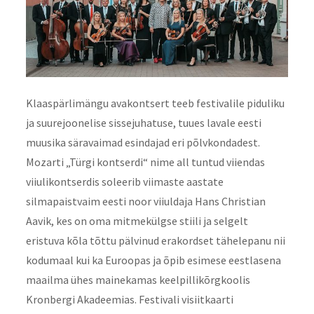
Klaaspärlimängu avakontsert teeb festivalile piduliku
ja suurejoonelise sissejuhatuse, tuues lavale eesti
muusika säravaimad esindajad eri põlvkondadest.
Mozarti „Türgi kontserdi“ nime all tuntud viiendas
viiulikontserdis soleerib viimaste aastate
silmapaistvaim eesti noor viiuldaja Hans Christian
Aavik, kes on oma mitmekülgse stiili ja selgelt
eristuva kõla tõttu pälvinud erakordset tähelepanu nii
kodumaal kui ka Euroopas ja õpib esimese eestlasena
maailma ühes mainekamas keelpillikõrgkoolis
Kronbergi Akadeemias. Festivali visiitkaarti