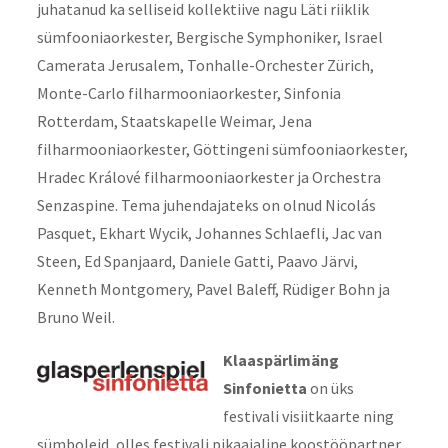
juhatanud ka selliseid kollektiive nagu Läti riiklik
sümfooniaorkester, Bergische Symphoniker, Israel
Camerata Jerusalem, Tonhalle-Orchester Zürich,
Monte-Carlo filharmooniaorkester, Sinfonia
Rotterdam, Staatskapelle Weimar, Jena
filharmooniaorkester, Göttingeni sümfooniaorkester,
Hradec Králové filharmooniaorkester ja Orchestra
Senzaspine. Tema juhendajateks on olnud Nicolás
Pasquet, Ekhart Wycik, Johannes Schlaefli, Jac van
Steen, Ed Spanjaard, Daniele Gatti, Paavo Järvi,
Kenneth Montgomery, Pavel Baleff, Rüdiger Bohn ja
Bruno Weil.
Klaaspärlimäng
Sinfonietta
on üks
festivali visiitkaarte ning
sümboleid, olles festivali pikaajaline koostööpartner