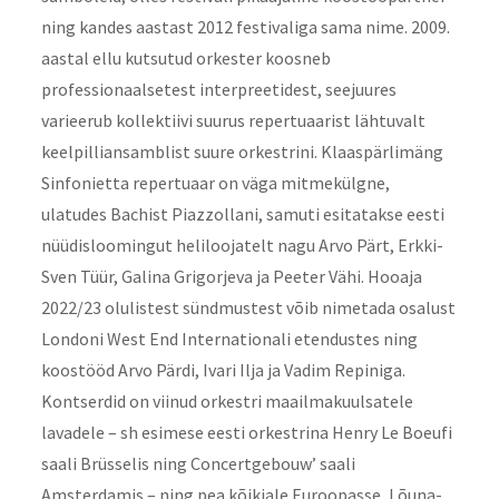
ning kandes aastast 2012 festivaliga sama nime. 2009.
aastal ellu kutsutud orkester koosneb
professionaalsetest interpreetidest, seejuures
varieerub kollektiivi suurus repertuaarist lähtuvalt
keelpilliansamblist suure orkestrini. Klaaspärlimäng
Sinfonietta repertuaar on väga mitmekülgne,
ulatudes Bachist Piazzollani, samuti esitatakse eesti
nüüdisloomingut heliloojatelt nagu Arvo Pärt, Erkki-
Sven Tüür, Galina Grigorjeva ja Peeter Vähi. Hooaja
2022/23 olulistest sündmustest võib nimetada osalust
Londoni West End Internationali etendustes ning
koostööd Arvo Pärdi, Ivari Ilja ja Vadim Repiniga.
Kontserdid on viinud orkestri maailmakuulsatele
lavadele – sh esimese eesti orkestrina Henry Le Boeufi
saali Brüsselis ning Concertgebouw’ saali
Amsterdamis – ning pea kõikjale Euroopasse, Lõuna-