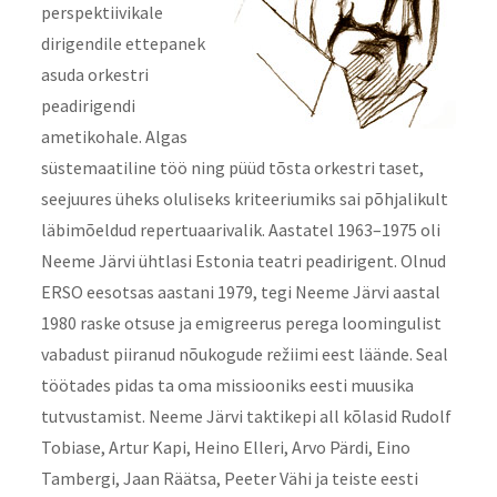
perspektiivikale
dirigendile ettepanek
asuda orkestri
peadirigendi
ametikohale. Algas
süstemaatiline töö ning püüd tõsta orkestri taset,
seejuures üheks oluliseks kriteeriumiks sai põhjalikult
läbimõeldud repertuaarivalik. Aastatel 1963–1975 oli
Neeme Järvi ühtlasi Estonia teatri peadirigent. Olnud
ERSO eesotsas aastani 1979, tegi Neeme Järvi aastal
1980 raske otsuse ja emigreerus perega loomingulist
vabadust piiranud nõukogude režiimi eest läände. Seal
töötades pidas ta oma missiooniks eesti muusika
tutvustamist. Neeme Järvi taktikepi all kõlasid Rudolf
Tobiase, Artur Kapi, Heino Elleri, Arvo Pärdi, Eino
Tambergi, Jaan Räätsa, Peeter Vähi ja teiste eesti