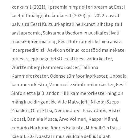
konkursil (2021), I preemia ning neli eripreemiat Eesti
keelpillimängijate konkursil (2020) jpt. 2022. aastal
pälvis ta Eesti Kultuurkapitali helikunsti sihtkapitali
aastapreemia, Saksamaa Usedomi muusikafestivali
muusikapreemia ning Eesti Interpreetide Liidu aasta
interpreedi tiitli. Aavik on teinud koostööd mainekate
orkestritega nagu ERSO, Eesti Festivaliorkester,
Württembergi kammerorkester, Tallinna
Kammerorkester, Odense sümfooniaorkester, Uppsala
kammerorkester, Vanemuise sümfooniaorkester, Eesti
Sinfonietta ja Brandon Hilli kammerorkester ning on
mänginud dirigentide Ville Matvejeffi, Nikolaj Szeps-
Znaideri, Olari Eltsi, Neeme Järvi, Paavo Järvi, Risto
Joosti, Daniela Musca, Arvo Volmeri, Kaspar Männi,
Edoardo Narbona, Andres Kaljuste, Mihhail Gertsi jt
käe all. 2021. aastal ilmus viiuldaja debüütplaat