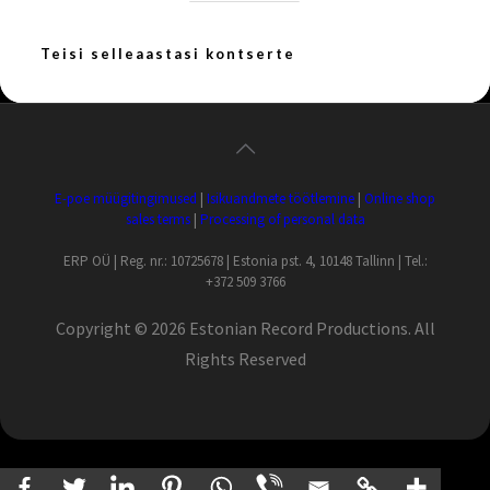
Teisi selleaastasi kontserte
E-poe müügitingimused
|
Isikuandmete töötlemine
|
Online shop
sales terms
|
Processing of personal data
ERP OÜ | Reg. nr.: 10725678 | Estonia pst. 4, 10148 Tallinn | Tel.:
+372 509 3766
Copyright ©
2026 Estonian Record Productions. All
Rights Reserved