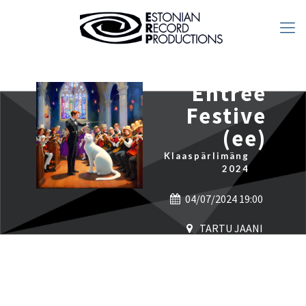
Entrée
Festive
(ee)
Klaaspärlimäng
2024
04/07/2024 19:00
TARTU JAANI
KIRIK