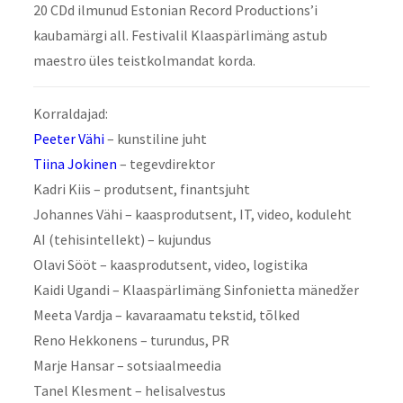
20 CDd ilmunud Estonian Record Productions’i
kaubamärgi all. Festivalil Klaaspärlimäng astub
maestro üles teistkolmandat korda.
Korraldajad:
Peeter Vähi
– kunstiline juht
Tiina Jokinen
– tegevdirektor
Kadri Kiis – produtsent, finantsjuht
Johannes Vähi – kaasprodutsent, IT, video, koduleht
AI (tehisintellekt) – kujundus
Olavi Sööt – kaasprodutsent, video, logistika
Kaidi Ugandi – Klaaspärlimäng Sinfonietta mänedžer
Meeta Vardja – kavaraamatu tekstid, tõlked
Reno Hekkonens – turundus, PR
Marje Hansar – sotsiaalmeedia
Tanel Klesment – helisalvestus