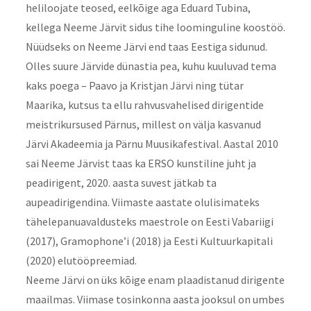
heliloojate teosed, eelkõige aga Eduard Tubina,
kellega Neeme Järvit sidus tihe loominguline koostöö.
Nüüdseks on Neeme Järvi end taas Eestiga sidunud.
Olles suure Järvide dünastia pea, kuhu kuuluvad tema
kaks poega – Paavo ja Kristjan Järvi ning tütar
Maarika, kutsus ta ellu rahvusvahelised dirigentide
meistrikursused Pärnus, millest on välja kasvanud
Järvi Akadeemia ja Pärnu Muusikafestival. Aastal 2010
sai Neeme Järvist taas ka ERSO kunstiline juht ja
peadirigent, 2020. aasta suvest jätkab ta
aupeadirigendina. Viimaste aastate olulisimateks
tähelepanuavaldusteks maestrole on Eesti Vabariigi
(2017), Gramophone’i (2018) ja Eesti Kultuurkapitali
(2020) elutööpreemiad.
Neeme Järvi on üks kõige enam plaadistanud dirigente
maailmas. Viimase tosinkonna aasta jooksul on umbes