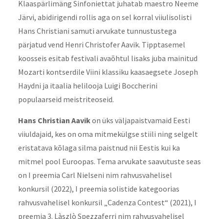
Klaaspärlimäng Sinfoniettat juhatab maestro Neeme
Järvi, abidirigendi rollis aga on sel korral viiulisolisti
Hans Christiani samuti arvukate tunnustustega
pärjatud vend Henri Christofer Aavik. Tipptasemel
koosseis esitab festivali avaõhtul lisaks juba mainitud
Mozarti kontserdile Viini klassiku kaasaegsete Joseph
Haydni ja itaalia helilooja Luigi Boccherini
populaarseid meistriteoseid.
Hans Christian Aavik
on üks väljapaistvamaid Eesti
viiuldajaid, kes on oma mitmekülgse stiili ning selgelt
eristatava kõlaga silma paistnud nii Eestis kui ka
mitmel pool Euroopas. Tema arvukate saavutuste seas
on I preemia Carl Nielseni nim rahvusvahelisel
konkursil (2022), I preemia solistide kategoorias
rahvusvahelisel konkursil „Cadenza Contest“ (2021), I
preemia 3. Làszlò Spezzaferri nim rahvusvahelisel