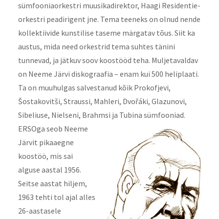
sümfooniaorkestri muusikadirektor, Haagi Residentie-
orkestri peadirigent jne. Tema teeneks on olnud nende
kollektiivide kunstilise taseme märgatav tõus. Siit ka
austus, mida need orkestrid tema suhtes tänini
tunnevad, ja jätkuv soov koostööd teha. Muljetavaldav
on Neeme Järvi diskograafia – enam kui 500 heliplaati.
Ta on muuhulgas salvestanud kõik Prokofjevi,
Šostakovitši, Straussi, Mahleri, Dvořáki, Glazunovi,
Sibeliuse, Nielseni, Brahmsi ja Tubina sümfooniad.
ERSOga seob Neeme
Järvit pikaaegne
koostöö, mis sai
alguse aastal 1956.
Seitse aastat hiljem,
1963 tehti tol ajal alles
26-aastasele