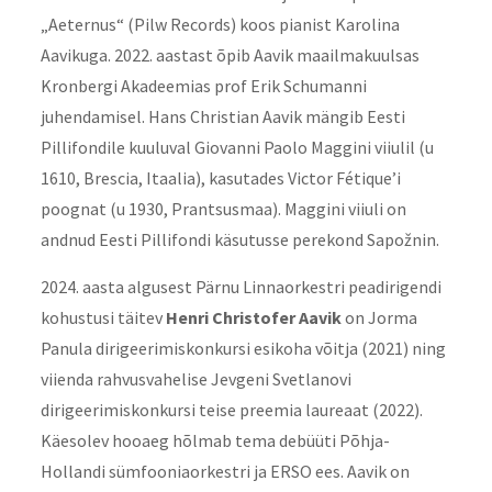
„Aeternus“ (Pilw Records) koos pianist Karolina
Aavikuga. 2022. aastast õpib Aavik maailmakuulsas
Kronbergi Akadeemias prof Erik Schumanni
juhendamisel. Hans Christian Aavik mängib Eesti
Pillifondile kuuluval Giovanni Paolo Maggini viiulil (u
1610, Brescia, Itaalia), kasutades Victor Fétique’i
poognat (u 1930, Prantsusmaa). Maggini viiuli on
andnud Eesti Pillifondi käsutusse perekond Sapožnin.
2024. aasta algusest Pärnu Linnaorkestri peadirigendi
kohustusi täitev
Henri Christofer Aavik
on Jorma
Panula dirigeerimiskonkursi esikoha võitja (2021) ning
viienda rahvusvahelise Jevgeni Svetlanovi
dirigeerimiskonkursi teise preemia laureaat (2022).
Käesolev hooaeg hõlmab tema debüüti Põhja-
Hollandi sümfooniaorkestri ja ERSO ees. Aavik on