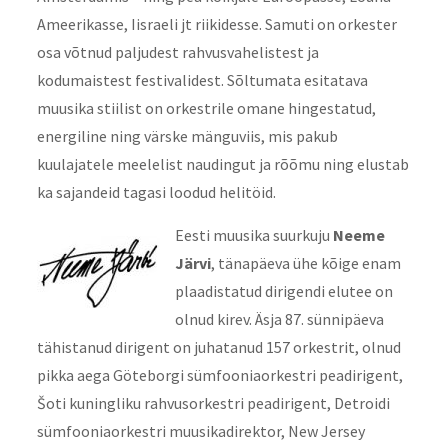
Ameerikasse, Iisraeli jt riikidesse. Samuti on orkester
osa võtnud paljudest rahvusvahelistest ja
kodumaistest festivalidest. Sõltumata esitatava
muusika stiilist on orkestrile omane hingestatud,
energiline ning värske mänguviis, mis pakub
kuulajatele meelelist naudingut ja rõõmu ning elustab
ka sajandeid tagasi loodud helitöid.
Eesti muusika suurkuju
Neeme
Järvi
, tänapäeva ühe kõige enam
plaadistatud dirigendi elutee on
olnud kirev. Äsja 87. sünnipäeva
tähistanud dirigent on juhatanud 157 orkestrit, olnud
pikka aega Göteborgi sümfooniaorkestri peadirigent,
Šoti kuningliku rahvusorkestri peadirigent, Detroidi
sümfooniaorkestri muusikadirektor, New Jersey