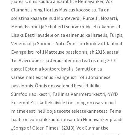
juures. Õnnis kuulub ansamblite Heinavanker, Vox
Clamantis ning Hortus Musicus koosseisu. Ta on
solistina kaasa teinud Monteverdi, Purcelli, Mozarti,
Mendelssohni ja Schuberti suurvormide ettekannetel.
Lisaks Eesti lavadele on ta esinenud ka Iisraelis, Türgis,
Venemaal ja Soomes. Anto Õnnis on korduvalt laulnud
Evangelisti rolli Matteuse passioonis, sh 2015. aastal
Tel Avivi ooperis ja Jeruusalemma teatris ning 2016.
aastal Estonia kontserdisaalis. Samuti on ta
varasemalt esitanud Evangelisti rolli Johannese
passioonis. Õnnis on osalenud Eesti Riikliku
Sümfooniaorkestri, Tallinna Kammerorkestri, NYYD
Ensemble’i jt kollektiivide töös ning on osa võtnud
mitme eesti helilooja teoste esiettekannetest. Tema
häält on võimalik kuulda ansambli Heinavanker plaadi
„Songs of Olden Times” (2013), Vox Clamantise