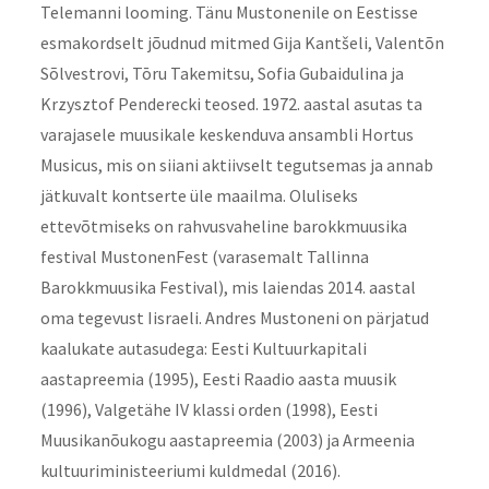
Telemanni looming. Tänu Mustonenile on Eestisse
esmakordselt jõudnud mitmed Gija Kantšeli, Valentõn
Sõlvestrovi, Tōru Takemitsu, Sofia Gubaidulina ja
Krzysztof Penderecki teosed. 1972. aastal asutas ta
varajasele muusikale keskenduva ansambli Hortus
Musicus, mis on siiani aktiivselt tegutsemas ja annab
jätkuvalt kontserte üle maailma. Oluliseks
ettevõtmiseks on rahvusvaheline barokkmuusika
festival MustonenFest (varasemalt Tallinna
Barokkmuusika Festival), mis laiendas 2014. aastal
oma tegevust Iisraeli. Andres Mustoneni on pärjatud
kaalukate autasudega: Eesti Kultuurkapitali
aastapreemia (1995), Eesti Raadio aasta muusik
(1996), Valgetähe IV klassi orden (1998), Eesti
Muusikanõukogu aastapreemia (2003) ja Armeenia
kultuuriministeeriumi kuldmedal (2016).