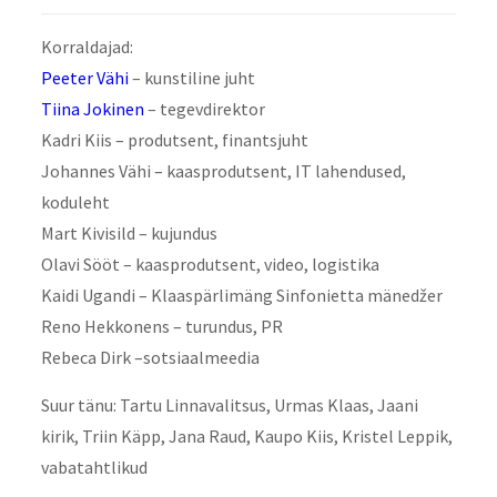
Korraldajad:
Peeter Vähi
– kunstiline juht
Tiina Jokinen
– tegevdirektor
Kadri Kiis – produtsent, finantsjuht
Johannes Vähi – kaasprodutsent, IT lahendused,
koduleht
Mart Kivisild – kujundus
Olavi Sööt – kaasprodutsent, video, logistika
Kaidi Ugandi – Klaaspärlimäng Sinfonietta mänedžer
Reno Hekkonens – turundus, PR
Rebeca Dirk –sotsiaalmeedia
Suur tänu: Tartu Linnavalitsus, Urmas Klaas, Jaani
kirik, Triin Käpp, Jana Raud, Kaupo Kiis, Kristel Leppik,
vabatahtlikud