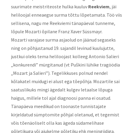
suurimate meistriteoste hulka kuuluv
Reekviem
, jäi
heliloojal enneaegse surma tõttu lõpetamata. Töö viis
sellisena, nagu me Reekviemi tänapäeval tunneme,
lõpule Mozarti õpilane Franz Xaver Süssmayr.
Mozarti varajase surma asjaolud on jäänud segaseks
ning on põhjustanud 19. sajandil levinud kuulujutte,
justkui oleks tema heliloojast kolleeg Antonio Salieri
„konkurendi” mürgitanud (vt Puškini lühike tragöödia
„Mozart ja Salieri”). Tegelikkuses polnud nendel
kõlakatel muidugi ei alust ega tõepõhja. Mozartile sai
saatuslikuks mingi ägedalt kulgev letaalse lõpuga
haigus, millele tol ajal diagnoosi panna ei osatud.
Tänapäeva meedikud on toonaste tunnistajate
kirjeldatud sümptomite põhjal oletanud, et tegemist
võis tõenäoliselt olla kas ägeda südamelihase
põletikuga või ajukelme põletiku ehk meningiidiga.