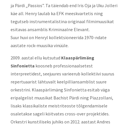
ja Pärdi „Passios”. Ta täiendab end Iris Oja ja Uku Jolleri
käe all. Henry laulab ka EFK meeskvartetis ning
tegutseb instrumentalistina originaal filmimuusikat
esitavas ansamblis Kriminaalne Elevant.
Suur huvi on Henryl kollektsioneerida 1970-ndate
aastate rock-muusika vinüüle.
2009. aastal ellu kutsutud
Klaaspärlimäng
Sinfonietta
koosneb professionaalsetest
interpreetidest, seejuures varieerub kollektiivi suurus
repertuaarist lähtuvalt keelpilliansamblist suure
orkestrini. Klaaspärlimäng Sinfonietta esitab väga
eripalgelist muusikat Bachist Pärdi ning Piazzollani,
lisaks klassikaliste meistriteoste tõlgendamisele
osaletakse sageli köitvates cross-over projektides.
Orkestri kunstiliseks juhiks on 2012. aastast Andres