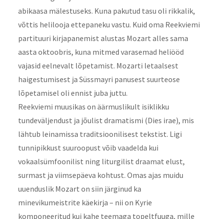
abikaasa mälestuseks. Kuna pakutud tasu oli rikkalik,
võttis helilooja ettepaneku vastu. Kuid oma Reekviemi
partituuri kirjapanemist alustas Mozart alles sama
aasta oktoobris, kuna mitmed varasemad heliööd
vajasid eelnevalt lõpetamist. Mozarti letaalsest
haigestumisest ja Süssmayri panusest suurteose
lõpetamisel oli ennist juba juttu.
Reekviemi muusikas on äärmuslikult isiklikku
tundeväljendust ja jõulist dramatismi (Dies irae), mis
lähtub leinamissa traditsioonilisest tekstist. Ligi
tunnipikkust suuroopust võib vaadelda kui
vokaalsümfoonilist ning liturgilist draamat elust,
surmast ja viimsepäeva kohtust. Omas ajas muidu
uuenduslik Mozart on siin järginud ka
minevikumeistrite käekirja – nii on Kyrie
komponeeritud kui kahe teemaga topeltfuuga, mille