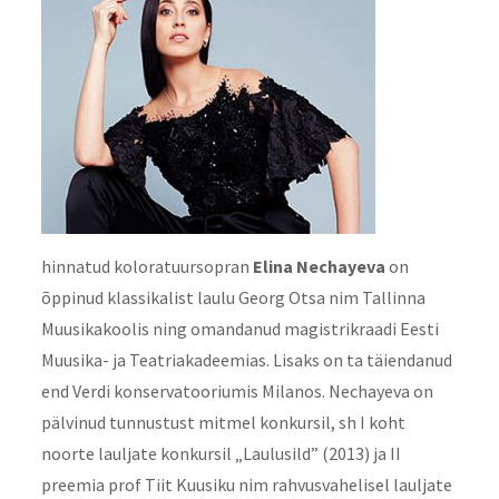
hinnatud koloratuursopran
Elina Nechayeva
on
õppinud klassikalist laulu Georg Otsa nim Tallinna
Muusikakoolis ning omandanud magistrikraadi Eesti
Muusika- ja Teatriakadeemias. Lisaks on ta täiendanud
end Verdi konservatooriumis Milanos. Nechayeva on
pälvinud tunnustust mitmel konkursil, sh I koht
noorte lauljate konkursil „Laulusild” (2013) ja II
preemia prof Tiit Kuusiku nim rahvusvahelisel lauljate