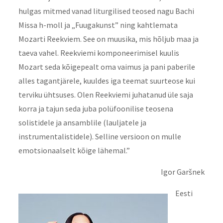
hulgas mitmed vanad liturgilised teosed nagu Bachi
Missa h-moll ja „Fuugakunst” ning kahtlemata
Mozarti Reekviem. See on muusika, mis hõljub maa ja
taeva vahel. Reekviemi komponeerimisel kuulis
Mozart seda kõigepealt oma vaimus ja pani paberile
alles tagantjärele, kuuldes iga teemat suurteose kui
terviku ühtsuses. Olen Reekviemi juhatanud üle saja
korra ja tajun seda juba polüfoonilise teosena
solistidele ja ansamblile (lauljatele ja
instrumentalistidele). Selline versioon on mulle
emotsionaalselt kõige lähemal.”
Igor Garšnek
Eesti