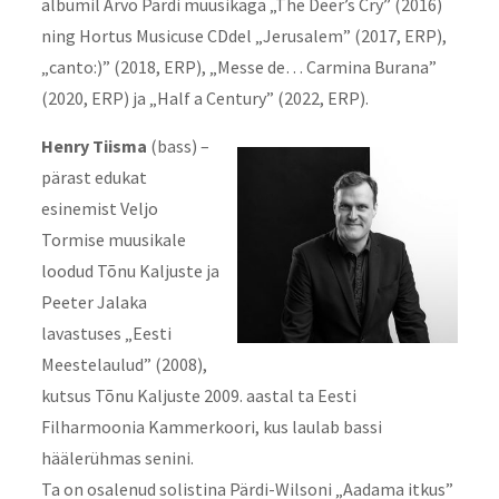
albumil Arvo Pärdi muusikaga „The Deer’s Cry” (2016)
ning Hortus Musicuse CDdel „Jerusalem” (2017, ERP),
„canto:)” (2018, ERP), „Messe de… Carmina Burana”
(2020, ERP) ja „Half a Century” (2022, ERP).
Henry Tiisma
(bass) –
pärast edukat
esinemist Veljo
Tormise muusikale
loodud Tõnu Kaljuste ja
Peeter Jalaka
lavastuses „Eesti
Meestelaulud” (2008),
kutsus Tõnu Kaljuste 2009. aastal ta Eesti
Filharmoonia Kammerkoori, kus laulab bassi
häälerühmas senini.
Ta on osalenud solistina Pärdi-Wilsoni „Aadama itkus”