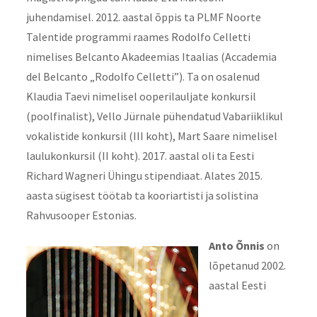
juhendamisel. 2012. aastal õppis ta PLMF Noorte
Talentide programmi raames Rodolfo Celletti
nimelises Belcanto Akadeemias Itaalias (Accademia
del Belcanto „Rodolfo Celletti”). Ta on osalenud
Klaudia Taevi nimelisel ooperilauljate konkursil
(poolfinalist), Vello Jürnale pühendatud Vabariiklikul
vokalistide konkursil (III koht), Mart Saare nimelisel
laulukonkursil (II koht). 2017. aastal oli ta Eesti
Richard Wagneri Ühingu stipendiaat. Alates 2015.
aasta sügisest töötab ta kooriartisti ja solistina
Rahvusooper Estonias.
Anto Õnnis
on
lõpetanud 2002.
aastal Eesti