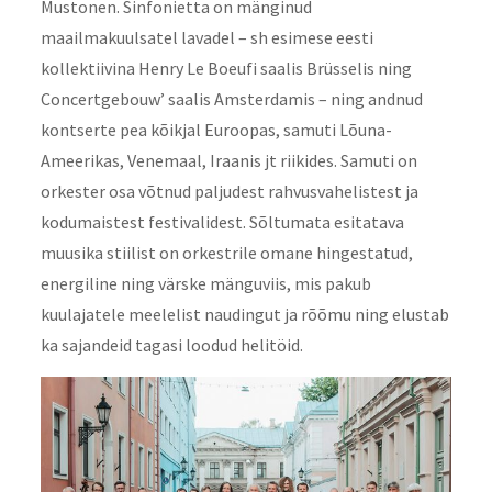
Mustonen. Sinfonietta on mänginud
maailmakuulsatel lavadel – sh esimese eesti
kollektiivina Henry Le Boeufi saalis Brüsselis ning
Concertgebouw’ saalis Amsterdamis – ning andnud
kontserte pea kõikjal Euroopas, samuti Lõuna-
Ameerikas, Venemaal, Iraanis jt riikides. Samuti on
orkester osa võtnud paljudest rahvusvahelistest ja
kodumaistest festivalidest. Sõltumata esitatava
muusika stiilist on orkestrile omane hingestatud,
energiline ning värske mänguviis, mis pakub
kuulajatele meelelist naudingut ja rõõmu ning elustab
ka sajandeid tagasi loodud helitöid.