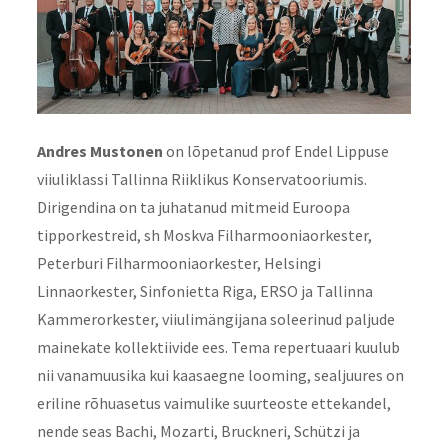
Andres Mustonen
on lõpetanud prof Endel Lippuse
viiuliklassi Tallinna Riiklikus Konservatooriumis.
Dirigendina on ta juhatanud mitmeid Euroopa
tipporkestreid, sh Moskva Filharmooniaorkester,
Peterburi Filharmooniaorkester, Helsingi
Linnaorkester, Sinfonietta Riga, ERSO ja Tallinna
Kammerorkester, viiulimängijana soleerinud paljude
mainekate kollektiivide ees. Tema repertuaari kuulub
nii vanamuusika kui kaasaegne looming, sealjuures on
eriline rõhuasetus vaimulike suurteoste ettekandel,
nende seas Bachi, Mozarti, Bruckneri, Schützi ja