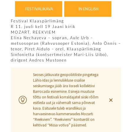
FESTIVALIKAVA
IN ENGLISH
Festival Klaaspärlimäng
R 11. juuli kell 19 Jaani kirik
MOZART. REEKVIEM
Elina Nechayeva – sopran, Aule Urb –
metsosopran (Rahvusooper Estonia), Anto Õnnis –
tenor, Piret Aidulo – orel, Klaaspärlimäng
Sinfonietta (kontsertmeister Mari-Liis Uibo),
dirigent
Andres Mustonen
Seoses jätkuvate geopoliitiliste pingetega
Lähis-Idas ja lennuliikluse osalise
seiskumisega jääb ära Iisraeli kollektiivi
Barrocada esinemine. Esineja muutuse
tõttu on festivali korraldajatel siiski rõõm
✕
esitleda uut ja vähemalt sama põnevat
kava. Esitusele tuleb erandlikus ja
harvaesinevas kammerseades Mozarti
“Reekviem”. “Reekviemi” kontserdil on
kehtivad “Missa votiva” pääsmed.