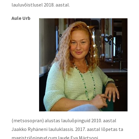
lauluvõistlusel 2018. aastal.
Aule Urb
(metsosopran) alustas lauluõpinguid 2010. aastal
Jaakko Ryhäneni lauluklassis. 2017. aastal lõpetas ta
magistriõpingud cum laude Eva Märtsoni