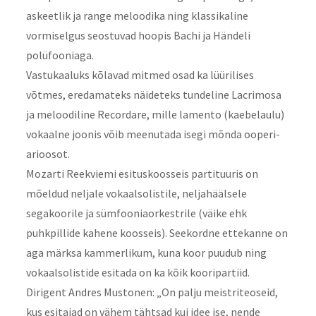
askeetlik ja range meloodika ning klassikaline
vormiselgus seostuvad hoopis Bachi ja Händeli
polüfooniaga.
Vastukaaluks kõlavad mitmed osad ka lüürilises
võtmes, eredamateks näideteks tundeline Lacrimosa
ja meloodiline Recordare, mille lamento (kaebelaulu)
vokaalne joonis võib meenutada isegi mõnda ooperi-
arioosot.
Mozarti Reekviemi esituskoosseis partituuris on
mõeldud neljale vokaalsolistile, neljahäälsele
segakoorile ja sümfooniaorkestrile (väike ehk
puhkpillide kahene koosseis). Seekordne ettekanne on
aga märksa kammerlikum, kuna koor puudub ning
vokaalsolistide esitada on ka kõik kooripartiid.
Dirigent Andres Mustonen: „On palju meistriteoseid,
kus esitajad on vähem tähtsad kui idee ise, nende