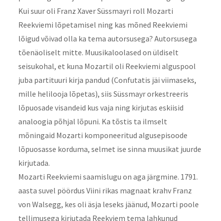
Kui suur oli Franz Xaver Süssmayri roll Mozarti
Reekviemi lõpetamisel ning kas mõned Reekviemi
lõigud võivad olla ka tema autorsusega? Autorsusega
tõenäoliselt mitte. Muusikaloolased on üldiselt
seisukohal, et kuna Mozartil oli Reekviemi alguspool
juba partituuri kirja pandud (Confutatis jäi viimaseks,
mille helilooja lõpetas), siis Süssmayr orkestreeris
lõpuosade visandeid kus vaja ning kirjutas eskiisid
analoogia põhjal lõpuni. Ka tõstis ta ilmselt
mõningaid Mozarti komponeeritud algusepisoode
lõpuosasse korduma, selmet ise sinna muusikat juurde
kirjutada.
Mozarti Reekviemi saamislugu on aga järgmine. 1791.
aasta suvel pöördus Viini rikas magnaat krahv Franz
von Walsegg, kes oli äsja leseks jäänud, Mozarti poole
tellimusega kirjutada Reekviem tema lahkunud