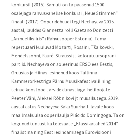
konkursil (2015). Samuti on ta pääsenud 1500
osalejaga rahvusvahelise konkursi „Neue Stimmen”
finaali (2017). Ooperidebüüdi tegi Nechayeva 2015.
aastal, lauldes Giannetta rolli Gaetano Donizetti
„Armueliksiiris” (Rahvusooper Estonia). Tema
repertuaari kuuluvad Mozarti, Rossini, Tšaikovski,
Mendelssohni, Fauré, Straussi jt koloratuursoprani
partiid. Nechayeva on soleerinud ERSO ees Eestis,
Gruusias ja Hiinas, esinenud koos Tallinna
Kammerorkestriga Pärnu Muusikafestivalil ning
teinud koostööd Järvide dünastiaga. heliloojate
Peeter Vähi, Aleksei Rõbnikovi jt muusikutega. 2019.
aastal astus Nechayeva Saku Suurhalli lavale koos
maailmakuulsa ooperilaulja Plácido Domingoga. Ta on
kogunud tuntust ka telesaate „Klassikatähed 2014”
finalistina ning Eesti esindamisega Eurovisiooni