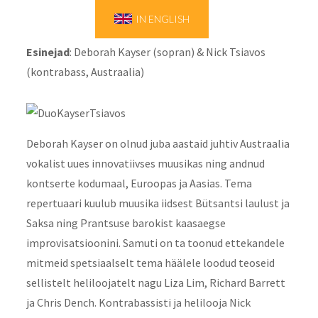
IN ENGLISH
Esinejad
: Deborah Kayser (sopran) & Nick Tsiavos
(kontrabass, Austraalia)
Deborah Kayser on olnud juba aastaid juhtiv Austraalia
vokalist uues innovatiivses muusikas ning andnud
kontserte kodumaal, Euroopas ja Aasias. Tema
repertuaari kuulub muusika iidsest Bütsantsi laulust ja
Saksa ning Prantsuse barokist kaasaegse
improvisatsioonini. Samuti on ta toonud ettekandele
mitmeid spetsiaalselt tema häälele loodud teoseid
sellistelt heliloojatelt nagu Liza Lim, Richard Barrett
ja Chris Dench. Kontrabassisti ja helilooja Nick