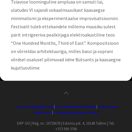
Tsiavose loominguline ampluaa on samuti lai,
ulatudes VI sajandi vokaalmuusikast kaasaegse
minimalismi ja eksperimentaalse improvisatsioonini.
Festivalil tuleb ettekandele mõlema muusiku sulest
pärit intrigeeriva pealkirjaga elektroakustiline teos
“One Hundred Months, Third of East”. Kompositsioon
on võrreldav arhitektuuriga, milles bassi ja soprani
võrdsel osalusel põimuvad iidne Bütsants ja kaasaegne
kujutlusvõime.
E-poe müügitingimused
|
Isikuandmete töötlemine
|
Online shop
sales terms
|
Processing of personal data
ERP OÜ | Reg. nr.: 10725678 | Estonia pst. 4, 10148 Tallinn | Tel.:
+372 509 3766