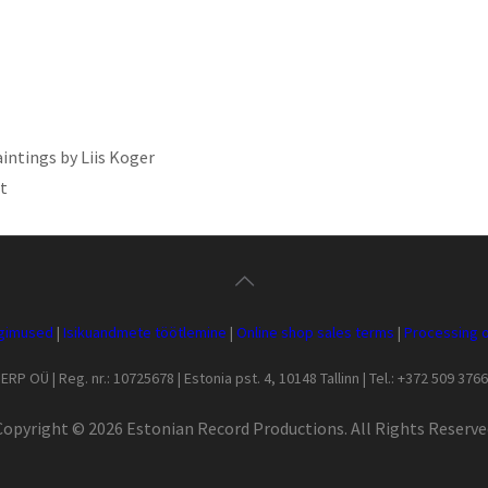
intings by Liis Koger
t
ngimused
|
Isikuandmete töötlemine
|
Online shop sales terms
|
Processing o
ERP OÜ | Reg. nr.: 10725678 | Estonia pst. 4, 10148 Tallinn | Tel.: +372 509 3766
Copyright ©
2026 Estonian Record Productions. All Rights Reserve