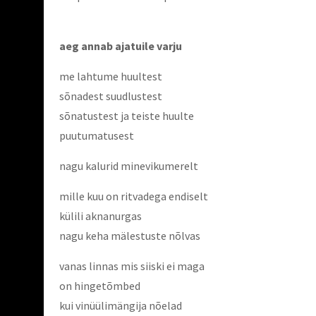
aeg annab ajatuile varju
me lahtume huultest
sõnadest suudlustest
sõnatustest ja teiste huulte
puutumatusest
nagu kalurid minevikumerelt
mille kuu on ritvadega endiselt
külili aknanurgas
nagu keha mälestuste nõlvas
vanas linnas mis siiski ei maga
on hingetõmbed
kui vinüülimängija nõelad