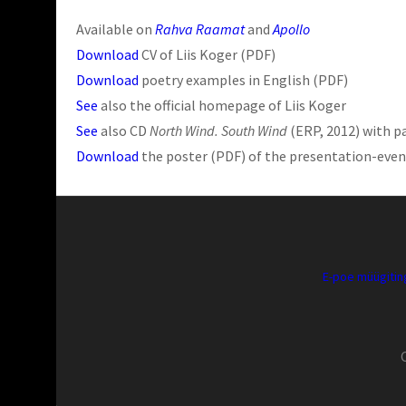
Available on
Rahva Raamat
and
Apollo
Download
CV of Liis Koger (PDF)
Download
poetry examples in English (PDF)
See
also the official homepage of Liis Koger
See
also CD
North Wind. South Wind
(ERP, 2012) with pa
Download
the poster (PDF) of the presentation-even
E-poe müügiti