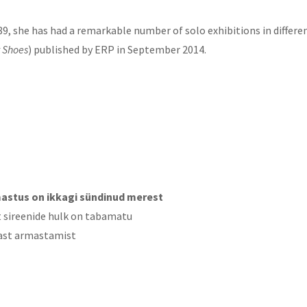
989, she has had a remarkable number of solo exhibitions in differe
y Shoes
) published by ERP in September 2014.
astus on ikkagi sündinud merest
t sireenide hulk on tabamatu
ast armastamist