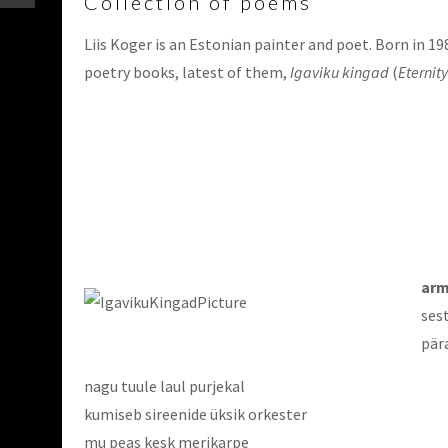
Collection of poems
Liis Koger is an Estonian painter and poet. Born in 1
poetry books, latest of them,
Igaviku kingad
(
Eternit
arm
ses
pär
nagu tuule laul purjekal
kumiseb sireenide üksik orkester
mu peas kesk merikarpe