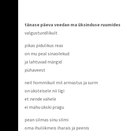
tänase päeva veedan ma üksinduse ruumides
valgustundlikult
pikas pidulikus reas
on mu peal sinaolekud
ja lahtuvad märgid
pühaveest
neil hommikuil mil armastus ja surm
on üksteisele nii ligi
et nende vahele
ei mahu ükski pragu
pean silmas sinu silmi
oma ihuliikmeis iharais ja peenis