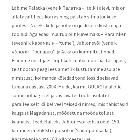
Läbime Palatka (vene k Палатка – ‘telk’) alevi, mis on
üllatavalt heas korras ning paistab silma jõukuse
poolest. No eks kuld ja hõbe on ju ikka rikkust majja
toonud! Aga edasi muutub pilt kurvemaks – Karamken
(eveeni k Kарамкын – ‘tume’), Jablonevõi (vene k
яблоня
– ‘õunapuu’) ja Atka on kummituslinnad.
Esimene neist jäeti lõplikult maha mõni aasta tagasi,
teist ootab peagi ees ametlik kustutamine asulate
nimistust, kolmanda kõledad tondilossid seisavad
tühjana aastast 2004. Muide, karmil GULAGi ajal olid
sunnitöölaagritel ja vastavatel töölisasulatel
paralleelselt käibel veel teisedki nimed, mis tähistasid
kaugust Magadanist, mõõdetuna mööda tollast
käänulist teed. Näiteks Jablonevõi kohta öeldi 150.
kilomeeter ehk Sto-polsotni (‘sada-poolsada’),
Karamkeni kohta 103. kilomeeter jne.