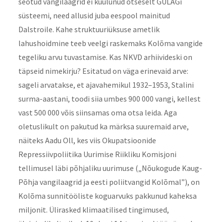
seotud vangilaagrid ei kuulunud otseselt GULAGi
süsteemi, need allusid juba eespool mainitud
Dalstroile. Kahe struktuuriüksuse ametlik
lahushoidmine teeb veelgi raskemaks Kolõma vangide
tegeliku arvu tuvastamise. Kas NKVD arhiivideski on
täpseid nimekirju? Esitatud on väga erinevaid arve:
sageli arvatakse, et ajavahemikul 1932–1953, Stalini
surma-aastani, toodi siia umbes 900 000 vangi, kellest
vast 500 000 võis siinsamas oma otsa leida. Aga
oletuslikult on pakutud ka märksa suuremaid arve,
näiteks Aadu Oll, kes viis Okupatsioonide
Repressiivpoliitika Uurimise Riikliku Komisjoni
tellimusel läbi põhjaliku uurimuse („Nõukogude Kaug-
Põhja vangilaagrid ja eesti poliitvangid Kolõmal”), on
Kolõma sunnitööliste koguarvuks pakkunud kaheksa
miljonit. Ülirasked klimaatilised tingimused,