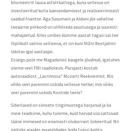
kilomeetrit lausa asfaltkattega, kuna sellesse on
investeeritud kulla kaevandamisest ja realiseerimisest
saadud fnantse. Aga Susumani ja Aldani jõe vaheline
teeäärne piirkond on ülihõreda asustusega ja suuresti
mahajäetud. Alles umbes kümme aastat tagasi sai tee
lõplikult valmis sellisena, et on kuni Nižni Bestjahini
läbitav igal aastaajal.
Esialgu pole me Magadanist kaugele jõudnud, igatahes
oleme veel FMi raadiolevis. Parajasti kostab
autoraadiost „Lacrimosa” Mozarti Reekviemist. Mis
võiks veel paremini sobida sellesse hetke; mis võiks
veel paremini sobida Kontide teele?
Siberlased on siinsete tingimustega harjunud ja ka
meie teadsime, kuhu tuleme, kuid harvad siia sattuvad
lääne inimesed on enamasti olukorrast šokeeritud. Nii
näiteks püüdes guugeldades leida trassi kohta