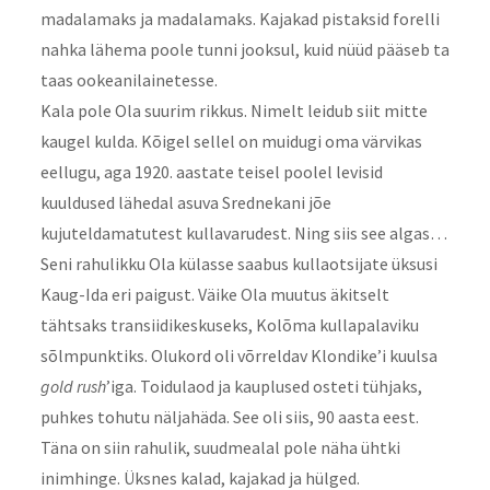
madalamaks ja madalamaks. Kajakad pistaksid forelli
nahka lähema poole tunni jooksul, kuid nüüd pääseb ta
taas ookeanilainetesse.
Kala pole Ola suurim rikkus. Nimelt leidub siit mitte
kaugel kulda. Kõigel sellel on muidugi oma värvikas
eellugu, aga 1920. aastate teisel poolel levisid
kuuldused lähedal asuva Srednekani jõe
kujuteldamatutest kullavarudest. Ning siis see algas…
Seni rahulikku Ola külasse saabus kullaotsijate üksusi
Kaug-Ida eri paigust. Väike Ola muutus äkitselt
tähtsaks transiidikeskuseks, Kolõma kullapalaviku
sõlmpunktiks. Olukord oli võrreldav Klondike’i kuulsa
gold rush
’iga. Toidulaod ja kauplused osteti tühjaks,
puhkes tohutu näljahäda. See oli siis, 90 aasta eest.
Täna on siin rahulik, suudmealal pole näha ühtki
inimhinge. Üksnes kalad, kajakad ja hülged.