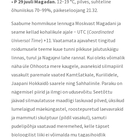
• P 29 juuli Magadan.
12−19 °C, pilves, suhteline
õhuniiskus 70−99%, päikeseloojang 21.32.
Saabume hommikuse lennuga Moskvast Magadani ja
seame kellad kohalikule ajale −
UTC
(
Coordinated
Universal Time
) +11. Vaatamata ajavahest tingitud
roidumusele teeme kuue tunni pikkuse jalutuskäigu
linnas, turul ja Nagajevi lahe rannal. Kui oleks võimalik
näha üle Ohhoota mere kaugele, avaneksid silmapiiril
vasakult paremale vaated Kamtšatkale, Kuriilidele,
Jaapani Hokkaidō saarele ning Sahhalinile. Paraku on
nägemisel piirid ja ilmgi on udusevõitu. Seetõttu
jäävad
silmaulatusse maadligi laskuvad pilved,
üksikud
lumelaigud mäeküngastel, roostepuretud laevavrakid
ja mammuti skulptuur (pildil vasakul), samuti
pudelipõhja vaatavad meremehed, kelle täpset
bioloogilist liiki ei võimalda mu tagasihoidlik