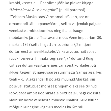
krabid, krevetid… Ent silma jääb ka plakat kirjaga
“
Make Alaska Russian again!
” (pildil paremal) –
“Tehkem Alaska taas Vene omalks!”. Jah, see on
omamoodi tähelepanuväärne, selles väljendub paljude
venelaste ambitsioonikus ning ihalus kauge
möödaniku järele. Teatavasti müüs Vene impeerium 30.
märtsil 1867 selle hiigelterritooriumi 7,2 miljoni
dollari eest ameeriklastele. Väike arvutus näitab, et
ruutkilomeetri hinnaks tegi see 4,74 dollarit! Kuigi
tollase dollari väärtus erines tänasest kordades, oli
ikkagi tegemist naeruväärse summaga. Samas aga, kes
teab – kui Aleksander II poleks müünud Alaskat, siis
pole välistatud, et mõni aeg hiljem oleks see tulnud
loovutada ambitsioonikatele brittidele ühegi krossita.
Mainisin korra venelaste minevikuihalust, kuid küllap
mõlgub kunagine vägevus meeles ka Kremli