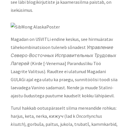
see läbi blogikirjutiste ja kaamerasilma paistab, on
iseküsimus.
Magadan on USVITLi endine keskus, see hirmuäratav
tähekombinatsioon tuleneb sõnadest
Управление
Северо-Восточных Исправительных Трудовых
Лагерей
(Kirde [-Venemaa] Parandusliku Töö
Laagrite Valitsus).
Raudtee ei ulatunud Magadani
GULAGi ajal ega ulatu ka praegu, sunnitöölisi toodi siia
laevadega Vanino sadamast. Nende ja muude Stalini-
ajastu õudustega puutume kaudselt kokku lähipäevil.
Turul hakkab ootuspäraselt silma mereandide rohkus:
harjus, keta, nerka,
кижуч
(lad k
Oncorhynchus
kisutch
), gorbuša, paltus, jukola, trubatš, kammkarbid,