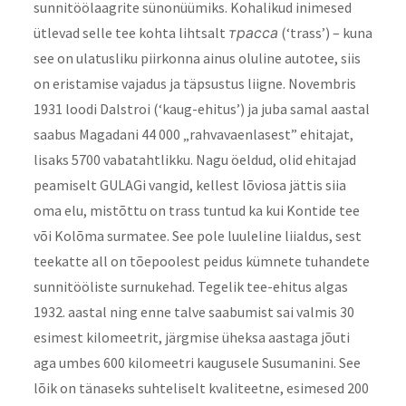
sunnitöölaagrite sünonüümiks. Kohalikud inimesed
ütlevad selle tee kohta lihtsalt
трасса
(‘trass’) – kuna
see on ulatusliku piirkonna ainus oluline autotee, siis
on eristamise vajadus ja täpsustus liigne. Novembris
1931 loodi Dalstroi (‘kaug-ehitus’) ja juba samal aastal
saabus Magadani 44 000 „rahvavaenlasest” ehitajat,
lisaks 5700 vabatahtlikku. Nagu öeldud, olid ehitajad
peamiselt GULAGi vangid, kellest lõviosa jättis siia
oma elu, mistõttu on trass tuntud ka kui Kontide tee
või Kolõma surmatee. See pole luuleline liialdus, sest
teekatte all on tõepoolest peidus kümnete tuhandete
sunnitööliste surnukehad. Tegelik tee-ehitus algas
1932. aastal ning enne talve saabumist sai valmis 30
esimest kilomeetrit, järgmise üheksa aastaga jõuti
aga umbes 600 kilomeetri kaugusele Susumanini. See
lõik on tänaseks suhteliselt kvaliteetne, esimesed 200