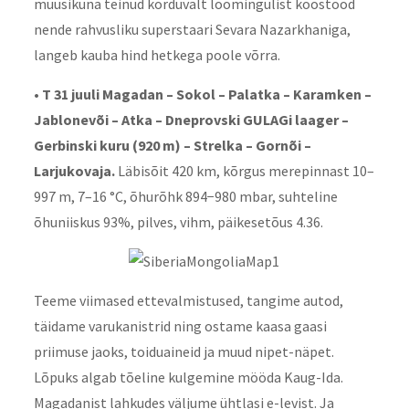
muusikuna teinud korduvalt loomingulist koostööd
nende rahvusliku superstaari Sevara Nazarkhaniga,
langeb kauba hind hetkega poole võrra.
• T 31 juuli Magadan – Sokol – Palatka – Karamken –
Jablonevõi – Atka – Dneprovski GULAGi laager –
Gerbinski kuru (920 m) – Strelka – Gornõi –
Larjukovaja.
Läbisõit 420 km, kõrgus merepinnast 10–
997 m, 7–16 °C, õhurõhk 894−980 mbar, suhteline
õhuniiskus 93%, pilves, vihm, päikesetõus 4.36.
Teeme viimased ettevalmistused, tangime autod,
täidame varukanistrid ning ostame kaasa gaasi
priimuse jaoks, toiduaineid ja muud nipet-näpet.
Lõpuks algab tõeline kulgemine mööda Kaug-Ida.
Magadanist lahkudes väljume ühtlasi e-levist. Ja