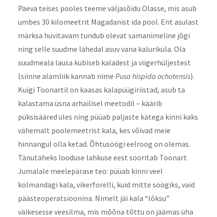
Päeva teises pooles teeme väljasõidu Olasse, mis asub
umbes 30 kilomeetrit Magadanist ida pool. Ent asulast
märksa huvitavam tundub olevat samanimeline jõgi
ning selle suudme lähedal asuv vana kaluriküla. Ola
suudmeala lausa kubiseb kaladest ja viigerhüljestest
(siinne alamliik kannab nime
Pusa hispida ochotensis
).
Kuigi Toonartil on kaasas kalapüügiriistad, asub ta
kalastama üsna arhailisel meetodil – käärib
püksisääred üles ning püüab paljaste kätega kinni kaks
vähemalt poolemeetrist kala, kes võivad meie
hinnangul olla ketad. Õhtusöögi eelroog on olemas.
Tänutäheks looduse lahkuse eest sooritab Toonart
Jumalale meelepärase teo: püüab kinni veel
kolmandagi kala, vikerforelli, kuid mitte söögiks, vaid
päästeoperatsioonina. Nimelt jäi kala “lõksu”
väikesesse veesilma, mis
mõõna tõttu
on jäämas üha