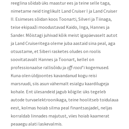
reeglina sõidab üks maastur ees ja teine selle taga,
nimetame neid tinglikult Land Cruiser I ja Land Cruiser
II. Esimeses sõidan koos Toonarti, Silveri ja Tiinaga,
teise ekipaaži moodustavad Kaido, Inga, Hannes ja
Sander. Mõistagi juhivad kõik meist igapäevaselt autot
ja Land Cruiseritega oleme juba aastaid sina peal, aga
otsustame, et Siberi rasketes oludes on roolis
soovitatavalt Hannes ja Toonart, kellel on
professionaalse rallisõidu ja
oﬀ-road
’i kogemused.
Kuna olen üldjoontes kavandanud kogu reisi
marsruudi, siis asun vähemalt esialgu kaardilugeja
kohale. Ent ülesandeid jagub kõigile: üks tegeleb
autode turvaelektroonikaga, teine hoolitseb toidulaua
eest, kolmas hoiab silma peal finantsasjadel, neljas
korraldab linnades majutust, viies hoiab kaamerat
peaaegu alati laskevalmis.