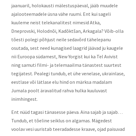
jaanuaril, holokausti mälestuspäeval, jääb muudele
ajalooteemadele üsna vähe ruumi. Ent kui sageli
kuuleme neist telekanalitest nimesid Atka,
Dneprovski, Holodnõi, Kadõktšan, Arkagala? Võib-olla
tõesti polegi põhjust neile sedavõrd tähelepanu
osutada, sest need kunagised laagrid jäävad ju kaugele
nii Euroopa südamest, New Yorgist kui ka Tel Avivist
ning samuti filmi- ja telemaailma tänastest suurtest
tegijatest. Pealegi tundub, et ühe venelase, ukrainlase,
eestlase või lätlase elu hind on märksa madalam
Jumala poolt äravalitud rahva hulka kuuluvast
inimhingest.
Ent nüüd tagasi tänasesse päeva. Aina sajab ja sajab…
Tundub, et tõeline seiklus on algamas. Mägedest
voolav vesi uuristab teeradadesse kraave, ojad paisuvad