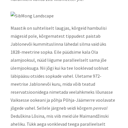
Maastik on suhteliselt laugjas, kõrgeid hambulisi
mägesid pole, kõrgematest tippudest paistab
Jablonevõi kummituslinna lähedal silma vaid üks
1828-meetrine sopka. Eile püüdsime kala Ola
alamjooksul, nüüd liigume paralleelselt sama jõe
ülemjooksuga. Nii jõgi kui ka tee looklevad sobivat
läbipääsu otsides sopkade vahel. Ületame 972-
meetrise Jablonevõi kuru, mida võib teatud
reservatsioonidega nimetada veelahkmeks lõunasse
Vaiksesse ookeani ja põhja Põhja-Jäämerre voolavate
jõgede vahel. Sellele järgneb veidi kõrgem
pereval
Deduškina Lõsina, mis viib meid üle Maimandžinski
aheliku. Tükk aega vonklevad teega paralleelselt