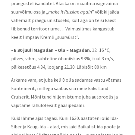
praegustel isandatel. Alaska on maailma vägevaima
suurvõimu osa ja „
make it Russian again
” võibki jääda
vähemalt praegu unistuseks, küll aga on teisi käest
libisenud territooriume… Vaimusilmas kangastub
keelt limpsav Kremli „suurvürst”.
• E 30 juuli Magadan – Ola – Magadan.
12−16 °C,
pilves, vihm, suhteline õhuniiskus 93%, tuul 3 m/s,
päikesetõus 4.34, loojang 21.30. Läbisõit 80 km.
Ärkame vara, et juba kell 8 olla sadamas vastu võtmas
konteinerit, millega saabus siia meie kaks Land
Cruiserit. Mõni tund hiljem istume juba autoroolis ja
vajutame rahulolevalt gaasipedaali.
Kuid lähme ajas tagasi. Kuni 1630. aastateni olid Ida-
Siber ja Kaug-Ida – alad, mis jäid Baikalist ida poole ja
ajaloolisest Siiditeest põhja poole − eurooplaste jaoks