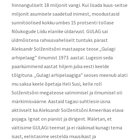
hinnanguliselt 18 miljonit vangi. Kui lisada kuus-seitse
miljonit asumisele saadetud inimest, moodustasid
sunnitöölised kokku umbes 15 protsenti tollase
Nõukogude Liidu elanike üldarvust. GULAG sai
üldmõistena rahvusvaheliselt tuntuks pärast
Aleksandr Solženitsõni mastaapse teose „Gulagi
arhipelaag” ilmumist 1973. aastal. Lugesin seda
paarkümmend aastat hiljem juba eesti keelde
tõlgituna. „Gulagi arhipelaagiga” seoses meenub alati
mu saksa keele õpetaja Heli Susi, kelle roll
Solženitsõni megateose valmimisel ja ilmumisel oli
märkimisväärne. Aastaid tagasi suhtlesin üsna
aktiivselt ka Aleksandr Solženitsõni Ameerikas elava
pojaga. Ignat on pianist ja dirigent. Mäletan, et
vältisime GULAGi teemat ja ei rääkinud kunagi tema
isast, eelistasime vestelda muusikast ja