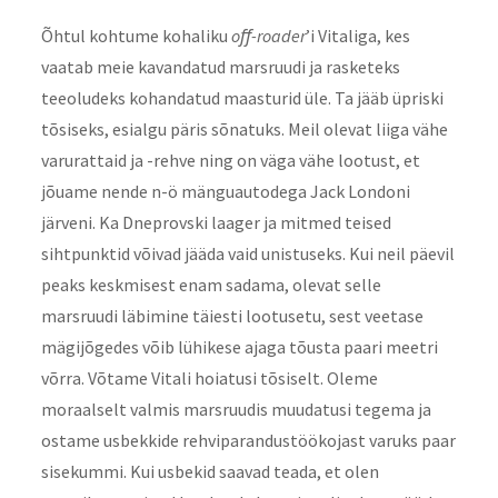
Õhtul kohtume kohaliku
oﬀ-roader
’i Vitaliga, kes
vaatab meie kavandatud marsruudi ja rasketeks
teeoludeks kohandatud maasturid üle. Ta jääb üpriski
tõsiseks, esialgu päris sõnatuks. Meil olevat liiga vähe
varurattaid ja -rehve ning on väga vähe lootust, et
jõuame nende n-ö mänguautodega Jack Londoni
järveni. Ka Dneprovski laager ja mitmed teised
sihtpunktid võivad jääda vaid unistuseks. Kui neil päevil
peaks keskmisest enam sadama, olevat selle
marsruudi läbimine täiesti lootusetu, sest veetase
mägijõgedes võib lühikese ajaga tõusta paari meetri
võrra. Võtame Vitali hoiatusi tõsiselt. Oleme
moraalselt valmis marsruudis muudatusi tegema ja
ostame usbekkide rehviparandustöökojast varuks paar
sisekummi. Kui usbekid saavad teada, et olen