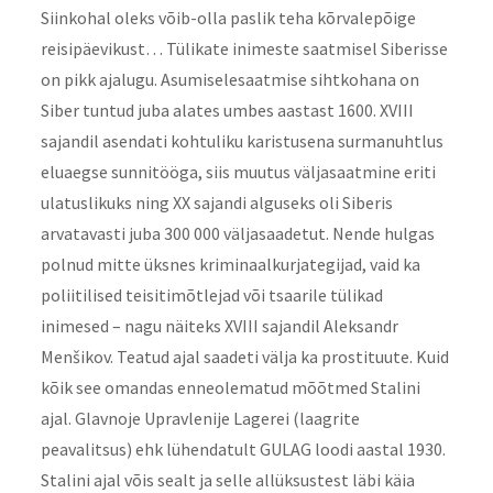
Siinkohal oleks võib-olla paslik teha kõrvalepõige
reisipäevikust… Tülikate inimeste saatmisel Siberisse
on pikk ajalugu. Asumiselesaatmise sihtkohana on
Siber tuntud juba alates umbes aastast 1600. XVIII
sajandil asendati kohtuliku karistusena surmanuhtlus
eluaegse sunnitööga, siis muutus väljasaatmine eriti
ulatuslikuks ning XX sajandi alguseks oli Siberis
arvatavasti juba 300 000 väljasaadetut. Nende hulgas
polnud mitte üksnes kriminaalkurjategijad, vaid ka
poliitilised teisitimõtlejad või tsaarile tülikad
inimesed – nagu näiteks XVIII sajandil Aleksandr
Menšikov. Teatud ajal saadeti välja ka prostituute. Kuid
kõik see omandas enneolematud mõõtmed Stalini
ajal. Glavnoje Upravlenije Lagerei (laagrite
peavalitsus) ehk lühendatult GULAG loodi aastal 1930.
Stalini ajal võis sealt ja selle allüksustest läbi käia