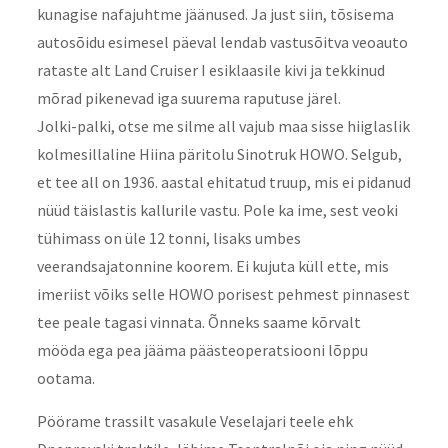
kunagise nafajuhtme jäänused. Ja just siin, tõsisema
autosõidu esimesel päeval lendab vastusõitva veoauto
rataste alt Land Cruiser I esiklaasile kivi ja tekkinud
mõrad pikenevad iga suurema raputuse järel.
Jolki-palki, otse me silme all vajub maa sisse hiiglaslik
kolmesillaline Hiina päritolu Sinotruk HOWO. Selgub,
et tee all on 1936. aastal ehitatud truup, mis ei pidanud
nüüd täislastis kallurile vastu. Pole ka ime, sest veoki
tühimass on üle 12 tonni, lisaks umbes
veerandsajatonnine koorem. Ei kujuta küll ette, mis
imeriist võiks selle HOWO porisest pehmest pinnasest
tee peale tagasi vinnata. Õnneks saame kõrvalt
mööda ega pea jääma päästeoperatsiooni lõppu
ootama.
Pöörame trassilt vasakule Veselajari teele ehk