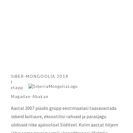
Siberia-Mongolia I
SIBER-MONGOOLIA 2018
I
etapp
Magadan-Abakan
Aastal 2007 püüdis grupp eestimaalasi taasavastada
iidseid kultuure, eksootilisi rahvaid ja parasjagu
sõdivaid riike ajaloolisel Siiditeel. Kolm aastat hiljem
läbis sama grupi tuumik ekspeditsiooni “Arktika-