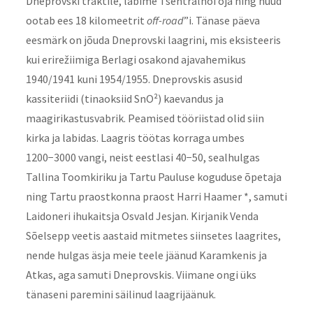
Dneprovski traktile, läbime Tsentralnõi oja ning nüüd
ootab ees 18 kilomeetrit
off-road
”i. Tänase päeva
eesmärk on jõuda Dneprovski laagrini, mis eksisteeris
kui erirežiimiga Berlagi osakond ajavahemikus
1940/1941 kuni 1954/1955. Dneprovskis asusid
kassiteriidi (tinaoksiid SnO²) kaevandus ja
maagirikastusvabrik. Peamised tööriistad olid siin
kirka ja labidas. Laagris töötas korraga umbes
1200−3000 vangi, neist eestlasi 40−50, sealhulgas
Tallina Toomkiriku ja Tartu Pauluse koguduse õpetaja
ning Tartu praostkonna praost Harri Haamer *, samuti
Laidoneri ihukaitsja Osvald Jesjan. Kirjanik Venda
Sõelsepp veetis aastaid mitmetes siinsetes laagrites,
nende hulgas äsja meie teele jäänud Karamkenis ja
Atkas, aga samuti Dneprovskis. Viimane ongi üks
tänaseni paremini säilinud laagrijäänuk.