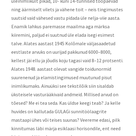
üleinimlikult pikad, 10- kuni 14-tunnised tööpäevad
ning äärmiselt vilets ja vähene toit – neis tingimustes
suutsid vaid vähesed vastu pidada üle nelja-viie aasta.
Enamik lahkus paremasse maailma aga märksa
kiiremini, paljud ei suutnud üle elada isegi esimest
talve. Alates aastast 1945 Kolõmale väljasaadetud
eestlaste arvuks on uurijad pakkunud 6000–8000,
kellest jäi ellu ja jõudis koju tagasi vaid 8–12 protsenti.
Alates 1948. aastast olevat vangide toidunormid
suurenenud ja elamistingimused muutunud pisut
inimlikumaks. Ainuüksi see tekstilõik siin sisaldab
üksteisele vasturääkivaid andmeid. Millised arvud on
tõesed? Me ei tea seda. Kas üldse keegi teab? Ja kelle
huvides on kallutada GULAGi sunnitöölaagrite
mastaapi ühes või teises suunas? Veereme edasi, pilk
kinnitumas läbi märja esiklaasi horisondile, ent need