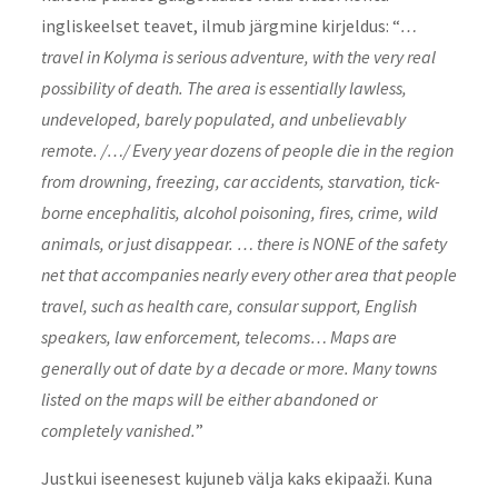
ingliskeelset teavet, ilmub järgmine kirjeldus: “
…
travel in Kolyma is serious adventure, with the very real
possibility of death. The area is essentially lawless,
undeveloped, barely populated, and unbelievably
remote. /…/ Every year dozens of people die in the region
from drowning, freezing, car accidents, starvation, tick-
borne encephalitis, alcohol poisoning, fires, crime, wild
animals, or just disappear. … there is NONE of the safety
net that accompanies nearly every other area that people
travel, such as health care, consular support, English
speakers, law enforcement, telecoms… Maps are
generally out of date by a decade or more. Many towns
listed on the maps will be either abandoned or
completely vanished.
”
Justkui iseenesest kujuneb välja kaks ekipaaži. Kuna