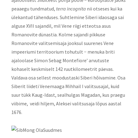
peaaegu tundmatud,
terra incognita
nii otseses kui ka
ülekantud tähenduses. Suhtlemine Siberi idaosaga sai
alguse XVII sajandil, mil Vene riigi etteotsa asus
Romanovite dünastia. Kolme sajandi pikkuse
Romanovite valitsemisaja jooksul suurenes Vene
impeeriumi territoorium tohutult − menuka briti
ajaloolase Simon Sebag Montefiore’ arvutuste
kohaselt keskmiselt 142 ruutkilomeetrit päevas.
Valdava osa sellest moodustaski Siberi hõivamine. Osa
Siberit liideti Venemaaga Mihhail I valitsusajal, kuid
suur tükk Kaug-Idast, sealhulgas Magadan, kus praegu
viibime, veidi hiljem, Aleksei valitsusaja lõpus aastal
1676.