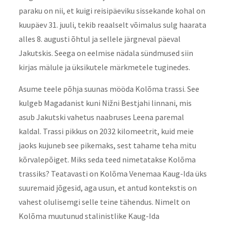
paraku on nii, et kuigi reisipäeviku sissekande kohal on
kuupäev 31. juuli, tekib reaalselt võimalus sulg haarata
alles 8. augusti õhtul ja sellele järgneval päeval
Jakutskis. Seega on eelmise nädala sündmused siin
kirjas mälule ja üksikutele märkmetele tuginedes.
Asume teele põhja suunas mööda Kolõma trassi. See
kulgeb Magadanist kuni Nižni Bestjahi linnani, mis
asub Jakutski vahetus naabruses Leena paremal
kaldal. Trassi pikkus on 2032 kilomeetrit, kuid meie
jaoks kujuneb see pikemaks, sest tahame teha mitu
kõrvalepõiget. Miks seda teed nimetatakse Kolõma
trassiks? Teatavasti on Kolõma Venemaa Kaug-Ida üks
suuremaid jõgesid, aga usun, et antud kontekstis on
vahest olulisemgi selle teine tähendus. Nimelt on
Kolõma muutunud stalinistlike Kaug-Ida