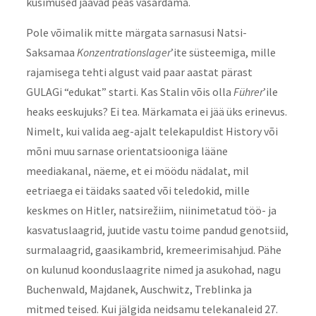
küsimused jäävad peas vasardama.
Pole võimalik mitte märgata sarnasusi Natsi-
Saksamaa
Konzentrationslager
’ite süsteemiga, mille
rajamisega tehti algust vaid paar aastat pärast
GULAGi “edukat” starti. Kas Stalin võis olla
Führer
’ile
heaks eeskujuks? Ei tea. Märkamata ei jää üks erinevus.
Nimelt, kui valida aeg-ajalt telekapuldist History või
mõni muu sarnase orientatsiooniga lääne
meediakanal, näeme, et ei möödu nädalat, mil
eetriaega ei täidaks saated või teledokid, mille
keskmes on Hitler, natsirežiim, niinimetatud töö- ja
kasvatuslaagrid, juutide vastu toime pandud genotsiid,
surmalaagrid, gaasikambrid, kremeerimisahjud. Pähe
on kulunud koonduslaagrite nimed ja asukohad, nagu
Buchenwald, Majdanek, Auschwitz, Treblinka ja
mitmed teised. Kui jälgida neidsamu telekanaleid 27.