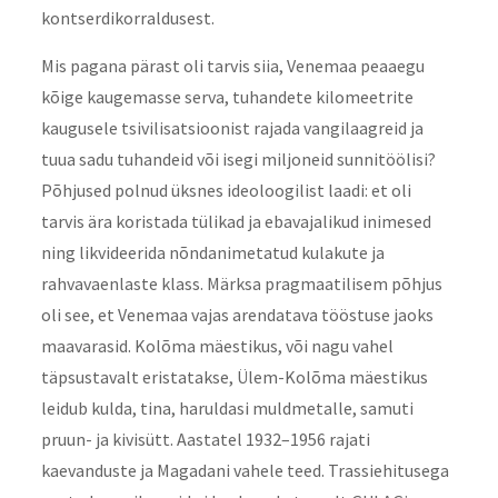
kontserdikorraldusest.
Mis pagana pärast oli tarvis siia, Venemaa peaaegu
kõige kaugemasse serva, tuhandete kilomeetrite
kaugusele tsivilisatsioonist rajada vangilaagreid ja
tuua sadu tuhandeid või isegi miljoneid sunnitöölisi?
Põhjused polnud üksnes ideoloogilist laadi: et oli
tarvis ära koristada tülikad ja ebavajalikud inimesed
ning likvideerida nõndanimetatud kulakute ja
rahvavaenlaste klass. Märksa pragmaatilisem põhjus
oli see, et Venemaa vajas arendatava tööstuse jaoks
maavarasid. Kolõma mäestikus, või nagu vahel
täpsustavalt eristatakse, Ülem-Kolõma mäestikus
leidub kulda, tina, haruldasi muldmetalle, samuti
pruun- ja kivisütt. Aastatel 1932–1956 rajati
kaevanduste ja Magadani vahele teed. Trassiehitusega