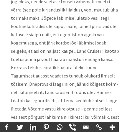
jõgedeks, nende veetase tõuseb vähemalt meetri
võrra (see pole kirjanduslik liialdus), vool muutub üha
tormakamaks. Jõgede läbimisel ulatub vesi isegi
koolmekohtades üle kapoti ääre, lained pritsivad üle
katuse. Esialgu näib, et tegemist on ägeda vau-
kogemusega, ent järjekordse jõe läbimisel saab
selgeks, et asi on naljast kaugel. Land Cruiser I kaotab
toetuspinna ja vool haarab maasturi endaga kaasa.
Korraks tekib iseäralik kaaluta oleku tunne.
Tagumisest autost vaadates tundub olukord ilmselt
tõsisem. Dneprovski laagrini on jäänud kõigest kolm-
neli kilomeetrit. Land Cruiser II roolis olev Hannes
teatab kategooriliselt, et tema keeldub katsest jõge
ületada. Võtame vastu kiire otsuse – peame sellest
vesisest põrgust lahkuma nii kiiresti kui võimalik, sest
veetase tõuseb silmnähtavalt lausa minutitega.