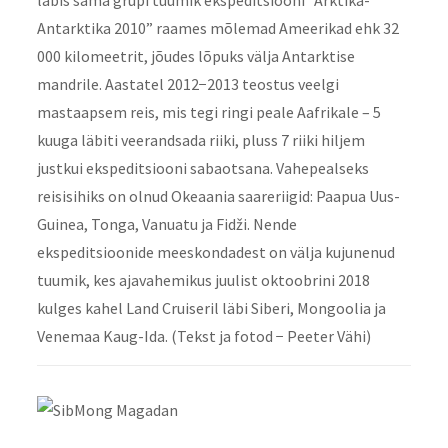
Antarktika 2010” raames mõlemad Ameerikad ehk 32
000 kilomeetrit, jõudes lõpuks välja Antarktise
mandrile. Aastatel 2012−2013 teostus veelgi
mastaapsem reis, mis tegi ringi peale Aafrikale – 5
kuuga läbiti veerandsada riiki, pluss 7 riiki hiljem
justkui ekspeditsiooni sabaotsana. Vahepealseks
reisisihiks on olnud Okeaania saareriigid: Paapua Uus-
Guinea, Tonga, Vanuatu ja Fidži. Nende
ekspeditsioonide meeskondadest on välja kujunenud
tuumik, kes ajavahemikus juulist oktoobrini 2018
kulges kahel Land Cruiseril läbi Siberi, Mongoolia ja
Venemaa Kaug-Ida. (Tekst ja fotod − Peeter Vähi)