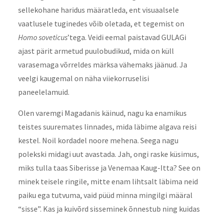
sellekohane haridus määratleda, ent visuaalsele
vaatlusele tuginedes võib oletada, et tegemist on
Homo soveticus
’tega. Veidi eemal paistavad GULAGi
ajast pärit armetud puulobudikud, mida on küll
varasemaga võrreldes märksa vähemaks jäänud. Ja
veelgi kaugemal on näha viiekorruselisi
paneelelamuid.
Olen varemgi Magadanis käinud, nagu ka enamikus
teistes suuremates linnades, mida läbime algava reisi
kestel. Noil kordadel noore mehena. Seega nagu
polekski midagi uut avastada. Jah, ongi raske küsimus,
miks tulla taas Siberisse ja Venemaa Kaug-Itta? See on
minek teisele ringile, mitte enam lihtsalt läbima neid
paiku ega tutvuma, vaid püüd minna mingilgi määral
“sisse”. Kas ja kuivõrd sisseminek õnnestub ning kuidas