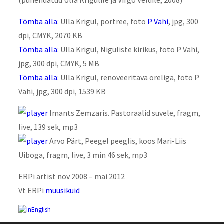
Tõmba alla
: Ulla Krigul, portree, foto
P Vähi
, jpg, 300
dpi, CMYK, 2070 KB
Tõmba alla
: Ulla Krigul, Niguliste kirikus, foto P Vähi,
jpg, 300 dpi, CMYK, 5 MB
Tõmba alla
: Ulla Krigul, renoveeritava oreliga, foto P
Vähi, jpg, 300 dpi, 1539 KB
Imants Zemzaris. Pastoraalid suvele, fragm,
live, 139 sek, mp3
Arvo Pärt, Peegel peeglis, koos Mari-Liis
Uiboga, fragm, live, 3 min 46 sek, mp3
ERPi artist nov 2008 – mai 2012
Vt ERPi
muusikuid