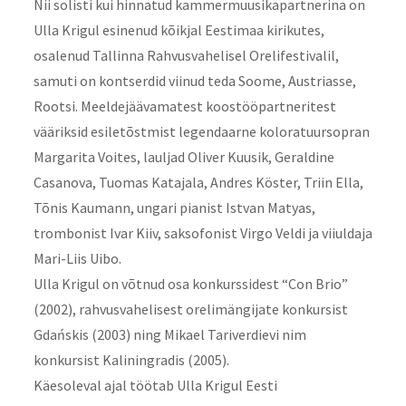
Nii solisti kui hinnatud kammermuusikapartnerina on
Ulla Krigul esinenud kõikjal Eestimaa kirikutes,
osalenud Tallinna Rahvusvahelisel Orelifestivalil,
samuti on kontserdid viinud teda Soome, Austriasse,
Rootsi. Meeldejäävamatest koostööpartneritest
vääriksid esiletõstmist legendaarne koloratuursopran
Margarita Voites, lauljad Oliver Kuusik, Geraldine
Casanova, Tuomas Katajala, Andres Köster, Triin Ella,
Tõnis Kaumann, ungari pianist Istvan Matyas,
trombonist Ivar Kiiv, saksofonist Virgo Veldi ja viiuldaja
Mari-Liis Uibo.
Ulla Krigul on võtnud osa konkurssidest “Con Brio”
(2002), rahvusvahelisest orelimängijate konkursist
Gdańskis (2003) ning Mikael Tariverdievi nim
konkursist Kaliningradis (2005).
Käesoleval ajal töötab Ulla Krigul Eesti