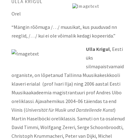
ULLA KRIGUL
Orel
“Mängin rõõmuga /…/ muusikat, kus puuduvad nn
reeglid, /…/ kui ei ole võimalik kedagi kopeerida.”
Ulla
Krigul
, Eesti
üks
silmapaistvamaid
organiste, on lõpetanud Tallinna Muusikakeskkooli
klaveri erialal (prof Ivari Ilja) ning 2006 aastal Eesti
Muusikaakadeemia magistrantuuri prof Andres Uibo
oreliklassi. Ajavahemikus 2004–06 täiendas ta end
Viinis (
Universität für Musik und Darstellende Kunst
)
Martin Haselböcki oreliklassis. Samuti on ta osalenud
David Timmi, Wolfgang Zereri, Serge Schoonbroodti,
Christoph Krummacheri, Peter van Dijki, Michel