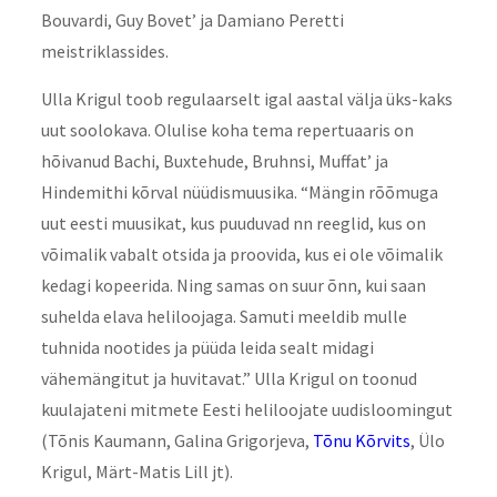
Bouvardi, Guy Bovet’ ja Damiano Peretti
meistriklassides.
Ulla Krigul toob regulaarselt igal aastal välja üks-kaks
uut soolokava. Olulise koha tema repertuaaris on
hõivanud Bachi, Buxtehude, Bruhnsi, Muffat’ ja
Hindemithi kõrval nüüdismuusika. “Mängin rõõmuga
uut eesti muusikat, kus puuduvad nn reeglid, kus on
võimalik vabalt otsida ja proovida, kus ei ole võimalik
kedagi kopeerida. Ning samas on suur õnn, kui saan
suhelda elava heliloojaga. Samuti meeldib mulle
tuhnida nootides ja püüda leida sealt midagi
vähemängitut ja huvitavat.” Ulla Krigul on toonud
kuulajateni mitmete Eesti heliloojate uudisloomingut
(Tõnis Kaumann, Galina Grigorjeva,
Tõnu Kõrvits
, Ülo
Krigul, Märt-Matis Lill jt).