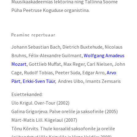
Muusikaakadeemias lektorina ning Tallinna Soome
Püha Peetruse Koguduse organistina.
Peamine repertuaar
Johann Sebastian Bach, Dietrich Buxtehude, Nicolaus
Bruhns, Félix-Alexandre Guilmant,
Wolfgang Amadeus
Mozart
, Gottlieb Muffat, Max Reger, Carl Nielsen, John
Cage, Rudolf Tobias, Peeter Süda, Edgar Arro,
Arvo
Pärt
,
Erkki-Sven Tüür
, Andres Uibo, Imants Zemsaris
Esiettekanded:
Ülo Krigul. Over-Tour (2002)
Galina Grigorjeva. Palve orelile ja saksofinile (2005)
Märt-Matis Lill. Kiigelaul (2007)
Tõnu Kõrvits. Thule koraalid saksofonile ja orelile
(pühendatud Ulla Krigulile ja Virgo Veldile; 2008)