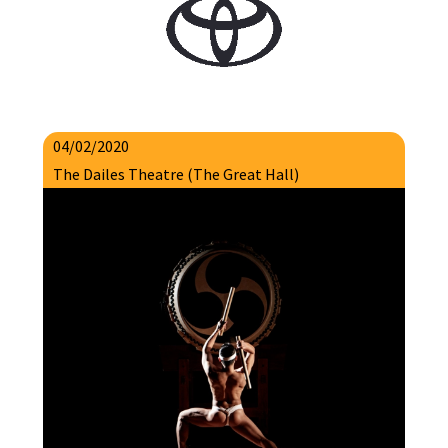
04/02/2020
The Dailes Theatre (The Great Hall)