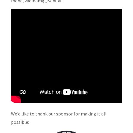
meną, vadinamą „Kabuki“.
We’d like to thank our sponsor for making it all
possible: