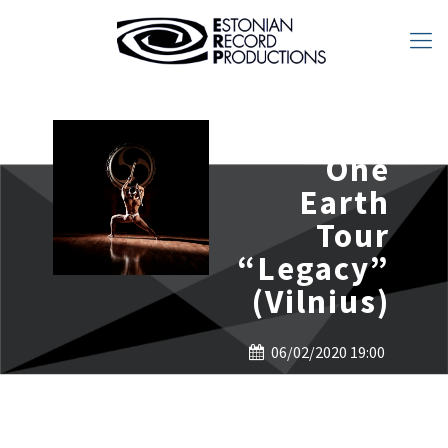
Kodō:
One
Earth
Tour
“Legacy”
(Vilnius)
06/02/2020 19:00
COMPENSA
KONCERTŲ SALĖ