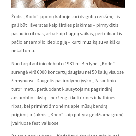
Žodis „Kodo“ japonų kalboje turi dvigubą reikšmę: jis
gali būti išverstas kaip širdies plakimas – pirmykštis
pasaulio ritmas, arba kaip būgnų vaikas, perteikiantis
pačio ansamblio ideologiją – kurti muziką su vaikišku
nekaltumu.
Nuo tarptautinio debiuto 1981 m. Berlyne, „Kodo“
surengė virš 6000 koncertų daugiau nei 50 šalių visuose
žemynuose. Daugelis pasirodymų įvyko „Pasaulinio
turo“ metu, perduodant klausytojams pagrindinį
ansamblio tikslą – peržengti kultūrines ir kalbines
ribas, bei priminti žmonėms apie mūsų bendrą
prigimtį ir šaknis. „Kodo“ taip pat yra geidžiama grupė
įvairiuose festivaliuose.
Be savo pasirodymų, „Kodo“ turi dar vieną misiją, tai