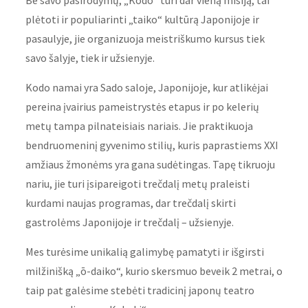
plėtoti ir populiarinti „taiko“ kultūrą Japonijoje ir
pasaulyje, jie organizuoja meistriškumo kursus tiek
savo šalyje, tiek ir užsienyje.
Kodo namai yra Sado saloje, Japonijoje, kur atlikėjai
pereina įvairius pameistrystės etapus ir po kelerių
metų tampa pilnateisiais nariais. Jie praktikuoja
bendruomeninį gyvenimo stilių, kuris paprastiems XXI
amžiaus žmonėms yra gana sudėtingas. Tapę tikruoju
nariu, jie turi įsipareigoti trečdalį metų praleisti
kurdami naujas programas, dar trečdalį skirti
gastrolėms Japonijoje ir trečdalį – užsienyje.
Mes turėsime unikalią galimybę pamatyti ir išgirsti
milžinišką „ō-daiko“, kurio skersmuo beveik 2 metrai, o
taip pat galėsime stebėti tradicinį japonų teatro