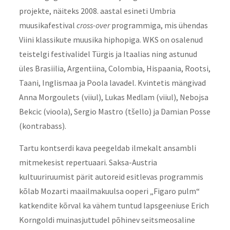
projekte, näiteks 2008. aastal esineti Umbria
muusikafestival
cross-over
programmiga, mis ühendas
Viini klassikute muusika hiphopiga. WKS on osalenud
teistelgi festivalidel Türgis ja Itaalias ning astunud
üles Brasiilia, Argentiina, Colombia, Hispaania, Rootsi,
Taani, Inglismaa ja Poola lavadel. Kvintetis mängivad
Anna Morgoulets (viiul), Lukas Medlam (viiul), Nebojsa
Bekcic (vioola), Sergio Mastro (tšello) ja Damian Posse
(kontrabass).
Tartu kontserdi kava peegeldab ilmekalt ansambli
mitmekesist repertuaari. Saksa-Austria
kultuuriruumist pärit autoreid esitlevas programmis
kõlab Mozarti maailmakuulsa ooperi „Figaro pulm“
katkendite kõrval ka vähem tuntud lapsgeeniuse Erich
Korngoldi muinasjuttudel põhinev seitsmeosaline