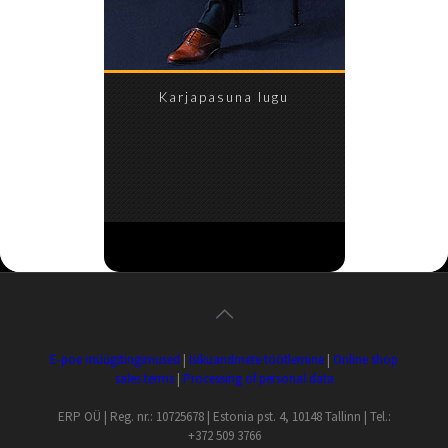
Karjapasuna lugu
E-poe müügitingimused
|
Isikuandmete töötlemine
|
Online shop
sales terms
|
Processing of personal data
ERP OÜ | Reg. nr.: 10725678 | Estonia pst. 4, 10148 Tallinn | Tel.:
+372 509 3766