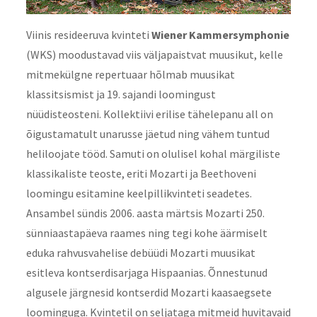
Viinis resideeruva kvinteti
Wiener Kammersymphonie
(WKS) moodustavad viis väljapaistvat muusikut, kelle
mitmekülgne repertuaar hõlmab muusikat
klassitsismist ja 19. sajandi loomingust
nüüdisteosteni. Kollektiivi erilise tähelepanu all on
õigustamatult unarusse jäetud ning vähem tuntud
heliloojate tööd. Samuti on olulisel kohal märgiliste
klassikaliste teoste, eriti Mozarti ja Beethoveni
loomingu esitamine keelpillikvinteti seadetes.
Ansambel sündis 2006. aasta märtsis Mozarti 250.
sünniaastapäeva raames ning tegi kohe äärmiselt
eduka rahvusvahelise debüüdi Mozarti muusikat
esitleva kontserdisarjaga Hispaanias. Õnnestunud
algusele järgnesid kontserdid Mozarti kaasaegsete
loominguga. Kvintetil on seljataga mitmeid huvitavaid