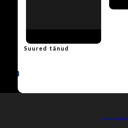
Suured tänud
E-poe müügiti