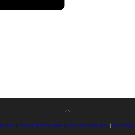
ngimused
|
Isikuandmete töötlemine
|
Online shop sales terms
|
Processing o