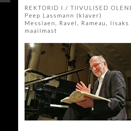
REKTORID I / TIIVULISED OLEN
Peep Lassmann (klaver)
Messiaen, Ravel, Rameau, lisaks
maailmast