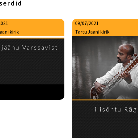
tserdid
2021
09/07/2021
aani kirik
Tartu Jaani kirik
ujäänu Varssavist
Hilisõhtu Rāg