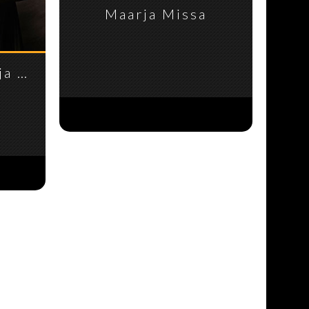
Maarja Missa
ja …