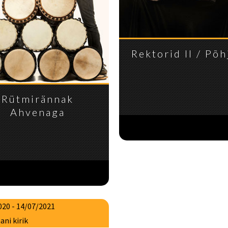
Rektorid II / Põh
Rütmirännak
Ahvenaga
020 - 14/07/2021
ani kirik