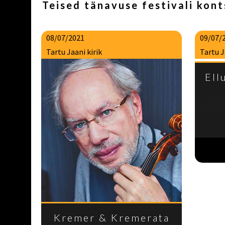
Teised tänavuse festivali kon
08/07/2021
09/07/
Tartu Jaani kirik
Tartu J
Ell
Kremer & Kremerata