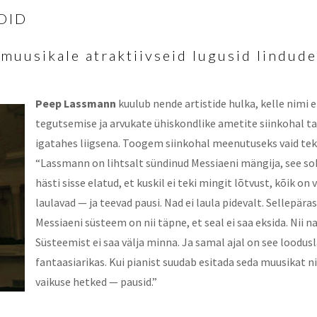
DID
 muusikale atraktiivseid lugusid lindude
Peep Lassmann
kuulub nende artistide hulka, kelle nimi e
tegutsemise ja arvukate ühiskondlike ametite siinkohal ta
igatahes liigsena. Toogem siinkohal meenutuseks vaid teksti
“Lassmann on lihtsalt sündinud Messiaeni mängija, see sobi
hästi sisse elatud, et kuskil ei teki mingit lõtvust, kõik on
laulavad — ja teevad pausi. Nad ei laula pidevalt. Sellepä
Messiaeni süsteem on nii täpne, et seal ei saa eksida. Nii 
Süsteemist ei saa välja minna. Ja samal ajal on see loodu
fantaasiarikas. Kui pianist suudab esitada seda muusikat n
vaikuse hetked — pausid.”