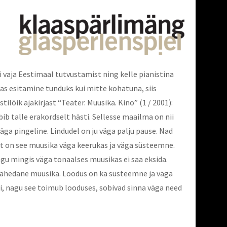
i vaja Eestimaal tutvustamist ning kelle pianistina
as esitamine tunduks kui mitte kohatuna, siis
lõik ajakirjast “Teater. Muusika. Kino” (1 / 2001):
b talle erakordselt hästi. Sellesse maailma on nii
 väga pingeline. Lindudel on ju väga palju pause. Nad
rast on see muusika väga keerukas ja väga süsteemne.
nagu mingis väga tonaalses muusikas ei saa eksida.
slähedane muusika. Loodus on ka süsteemne ja väga
ii, nagu see toimub looduses, sobivad sinna väga need