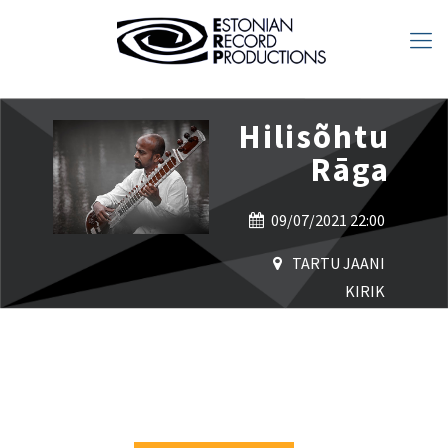
Hilisõhtu
Rāga
09/07/2021 22:00
TARTU JAANI
KIRIK