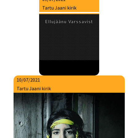
Tartu Jaani kirik
Ellujäänu Varssavist
10/07/2021
Tartu Jaani kirik