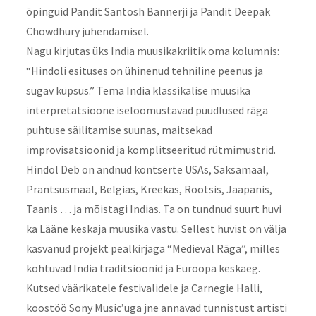
õpinguid Pandit Santosh Bannerji ja Pandit Deepak
Chowdhury juhendamisel.
Nagu kirjutas üks India muusikakriitik oma kolumnis:
“Hindoli esituses on ühinenud tehniline peenus ja
sügav küpsus.” Tema India klassikalise muusika
interpretatsioone iseloomustavad püüdlused rāga
puhtuse säilitamise suunas, maitsekad
improvisatsioonid ja komplitseeritud rütmimustrid.
Hindol Deb on andnud kontserte USAs, Saksamaal,
Prantsusmaal, Belgias, Kreekas, Rootsis, Jaapanis,
Taanis … ja mõistagi Indias. Ta on tundnud suurt huvi
ka Lääne keskaja muusika vastu. Sellest huvist on välja
kasvanud projekt pealkirjaga “Medieval Rāga”, milles
kohtuvad India traditsioonid ja Euroopa keskaeg.
Kutsed väärikatele festivalidele ja Carnegie Halli,
koostöö Sony Music’uga jne annavad tunnistust artisti