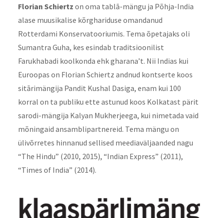
Florian Schiertz
on oma tablā-mängu ja Põhja-India
alase muusikalise kõrghariduse omandanud
Rotterdami Konservatooriumis. Tema õpetajaks oli
Sumantra Guha, kes esindab traditsioonilist
Farukhabadi koolkonda ehk gharana’t. Nii Indias kui
Euroopas on Florian Schiertz andnud kontserte koos
sitārimängija Pandit Kushal Dasiga, enam kui 100
korral on ta publiku ette astunud koos Kolkatast pärit
sarodi-mängija Kalyan Mukherjeega, kui nimetada vaid
mõningaid ansamblipartnereid. Tema mängu on
ülivõrretes hinnanud sellised meediaväljaanded nagu
“The Hindu” (2010, 2015), “Indian Express” (2011),
“Times of India” (2014).