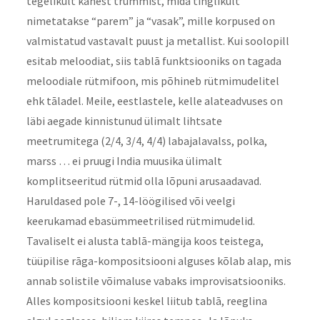
tegelikult kahest trummist, mida tinglikult
nimetatakse “parem” ja “vasak”, mille korpused on
valmistatud vastavalt puust ja metallist. Kui soolopill
esitab meloodiat, siis tablā funktsiooniks on tagada
meloodiale rütmifoon, mis põhineb rütmimudelitel
ehk tāladel. Meile, eestlastele, kelle alateadvuses on
läbi aegade kinnistunud ülimalt lihtsate
meetrumitega (2/4, 3/4, 4/4) labajalavalss, polka,
marss … ei pruugi India muusika ülimalt
komplitseeritud rütmid olla lõpuni arusaadavad.
Haruldased pole 7-, 14-löögilised või veelgi
keerukamad ebasümmeetrilised rütmimudelid.
Tavaliselt ei alusta tablā-mängija koos teistega,
tüüpilise rāga-kompositsiooni alguses kõlab alap, mis
annab solistile võimaluse vabaks improvisatsiooniks.
Alles kompositsiooni keskel liitub tablā, reeglina