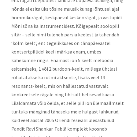
ehk rāgad tõepoolest kindlate ööpäeva osadega, ning
nõnda ei esita üks tõsine muusik kunagi õhtusel ajal
hommikurāgat, keskpäeval kesköörāgat, ja vastupidi.
Mõni sõna ka instrumentidest. Kõigepealt soolopill
sitār – selle nimi tuleneb pärsia keelest ja tähendab
‘kolm keelt’, ent tegelikkuses on tänapäevastel
kontsertpillidel keeli märksa enam, umbes
kahekümne ringis. Enamasti on 5 keelt meloodia
esitamiseks, 1 või 2 burdoon-keelt, millega ühtlasi
rõhutatakse ka rütmi aktsente, lisaks veel 13
resonants-keelt, mis on häälestatud vastavalt
konkreetsele rāgale ning lihtsalt helisevad kaasa.
Liialdamata võib öelda, et selle pilli on ülemaailmselt
tuntuks mänginud tänaseks meie hulgast lahkunud,
kuid veel aastal 2005 Oriendi fesivalil ülesastunud
Pandit Ravi Shankar. Tablā komplekt koosneb