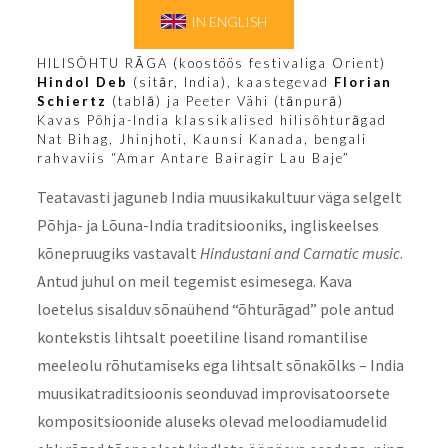
IN ENGLISH
HILISÕHTU RĀGA (koostöös
festivaliga Orient
)
Hindol Deb
(sitār, India), kaastegevad
Florian
Schiertz
(tablā) ja Peeter Vähi (tānpurā)
Kavas Põhja-India klassikalised hilisõhturāgad
Nat Bihag, Jhinjhoti, Kaunsi Kanada, bengali
rahvaviis “Amar Antare Bairagir Lau Baje”
Teatavasti jaguneb India muusikakultuur väga selgelt
Põhja- ja Lõuna-India traditsiooniks, ingliskeelses
kõnepruugiks vastavalt
Hindustani and Carnatic music
.
Antud juhul on meil tegemist esimesega. Kava
loetelus sisalduv sõnaühend “õhturāgad” pole antud
kontekstis lihtsalt poeetiline lisand romantilise
meeleolu rõhutamiseks ega lihtsalt sõnakõlks – India
muusikatraditsioonis seonduvad improvisatoorsete
kompositsioonide aluseks olevad meloodiamudelid