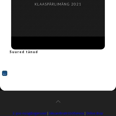
KLAASPÄRLIMÄNG 2021
Suured tänud
E-poe müügitingimused
|
Isikuandmete töötlemine
|
Online shop