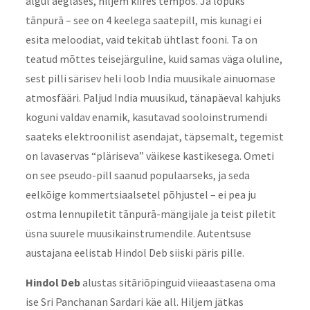
algul aeglases, hiljem kiires tempos. Ja lõpuks
tānpurā – see on 4 keelega saatepill, mis kunagi ei
esita meloodiat, vaid tekitab ühtlast fooni. Ta on
teatud mõttes teisejärguline, kuid samas väga oluline,
sest pilli särisev heli loob India muusikale ainuomase
atmosfääri. Paljud India muusikud, tänapäeval kahjuks
koguni valdav enamik, kasutavad sooloinstrumendi
saateks elektroonilist asendajat, täpsemalt, tegemist
on lavaservas “pläriseva” väikese kastikesega. Ometi
on see pseudo-pill saanud populaarseks, ja seda
eelkõige kommertsiaalsetel põhjustel – ei pea ju
ostma lennupiletit tānpurā-mängijale ja teist piletit
üsna suurele muusikainstrumendile. Autentsuse
austajana eelistab Hindol Deb siiski päris pille.
Hindol Deb
alustas sitāriõpinguid viieaastasena oma
ise Sri Panchanan Sardari käe all. Hiljem jätkas