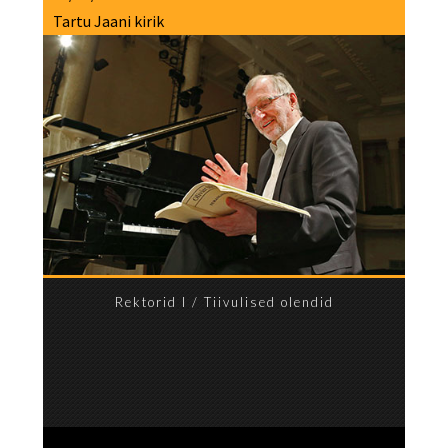
Tartu Jaani kirik
Rektorid I / Tiivulised olendid