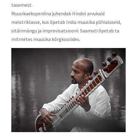
tasemest.
Muusikaeksperdina juhendab Hindol arvukaid
meistriklasse, kus õpetab India muusika põhialuseid,
sitārimängu ja improvisatsiooni. Saamuti õpetab ta
mitmetes muusika kõrgkoolides.