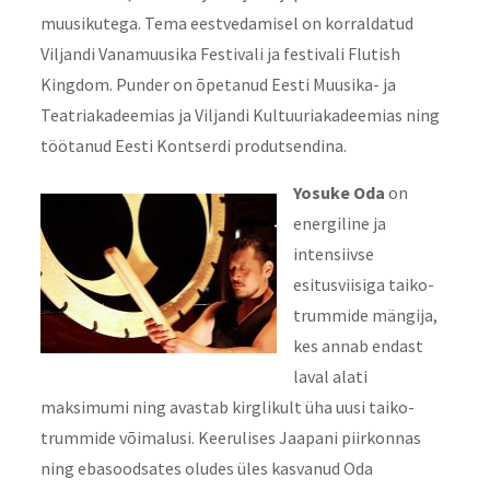
muusikutega. Tema eestvedamisel on korraldatud
Viljandi Vanamuusika Festivali ja festivali Flutish
Kingdom. Punder on õpetanud Eesti Muusika- ja
Teatriakadeemias ja Viljandi Kultuuriakadeemias ning
töötanud Eesti Kontserdi produtsendina.
Yosuke Oda
on
energiline ja
intensiivse
esitusviisiga taiko-
trummide mängija,
kes annab endast
laval alati
maksimumi ning avastab kirglikult üha uusi taiko-
trummide võimalusi. Keerulises Jaapani piirkonnas
ning ebasoodsates oludes üles kasvanud Oda