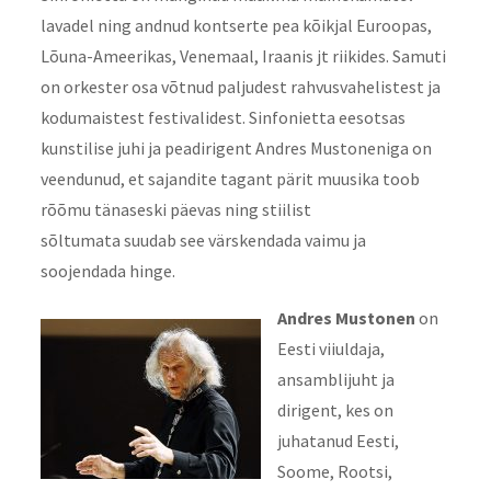
lavadel ning andnud kontserte pea kõikjal Euroopas,
Lõuna-Ameerikas, Venemaal, Iraanis jt riikides. Samuti
on orkester osa võtnud paljudest rahvusvahelistest ja
kodumaistest festivalidest. Sinfonietta eesotsas
kunstilise juhi ja peadirigent Andres Mustoneniga on
veendunud, et sajandite tagant pärit muusika toob
rõõmu tänaseski päevas ning stiilist
sõltumata suudab see värskendada vaimu ja
soojendada hinge.
Andres Mustonen
on
Eesti viiuldaja,
ansamblijuht ja
dirigent, kes on
juhatanud Eesti,
Soome, Rootsi,