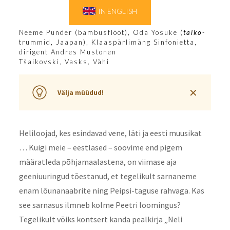
IN ENGLISH
Neeme Punder (bambusflööt), Oda Yosuke (
taiko
-
trummid, Jaapan), Klaaspärlimäng Sinfonietta,
dirigent Andres Mustonen
Tšaikovski, Vasks, Vähi
✕
Välja müüdud!
Heliloojad, kes esindavad vene, läti ja eesti muusikat
… Kuigi meie – eestlased – soovime end pigem
määratleda põhjamaalastena, on viimase aja
geeniuuringud tõestanud, et tegelikult sarnaneme
enam lõunanaabrite ning Peipsi-taguse rahvaga. Kas
see sarnasus ilmneb kolme Peetri loomingus?
Tegelikult võiks kontsert kanda pealkirja „Neli