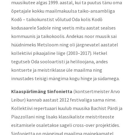
muusikutee algas 1999. aastal, kui ta puutus tänu oma
õpetajale kokku maailmakuulsa taiko-ansambliga
Kodō – taikokunstist võlutud Oda kolis Kodō
kodusaarele Sadole ning veetis mitu aastat sealses
kommuunis ja taikokoolis. Andekas noor muusik sai
hüüdnimeks Metsloom ning oli järgnevatel aastatel
kollektiivi pikaajaline liige (2003–2017). Hetkel
tegutseb Oda sooloartisti ja heliloojana, andes
kontserte ja meistriklasse üle maailma ning
innustades teisigi mängima kogu hinge ja südamega.
Klaaspärlimäng Sinfonietta
(kontsertmeister Arvo
Leibur) kannab aastast 2012 festivaliga sama nime.
Kollektiivi repertuaari kuulub muusika Bachist Pärdi ja
Piazzollani ning lisaks klassikaliste meistriteoste
esitamisele osaletakse sageli cross-over projektides.
Sinfonietta on mänginud maailma mainekamatel