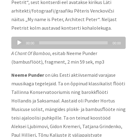
Peetrit“, sest kontserdi eel avatakse kirikus Läti
arhitekti/fotograafi/graafiku Pēteris Venckovičsi
näitus „My name is Peter, Architect Peter“. Neljast
Peetrist kolm austavad kontserti kohalolekuga.
Audio
00:00
00:00
Player
A Chant Of Bamboo
, esitab Neeme Punder
(bambusflööt), fragment, 2 min 59 sek, mp3
Neeme Punder
on üks Eesti aktiivsemaid varajase
muusikaga tegelejaid. Ta on õppinud klassikalist ﬂööti
Tallinna Konservatooriumis ning barokkﬂööti
Hollandis ja Saksamaal. Aastaid oli Punder Hortus
Musicuse solist, mängides plokk- ja bambusﬂööte ning
teisi ajaloolisi puhkpille. Ta on teinud koostööd
Aleksei Ljubimovi, Gidon Kremeri, Tatjana Grindenko,
Paul Hillieri, Tõnu Kaljuste jt väljapaistvate