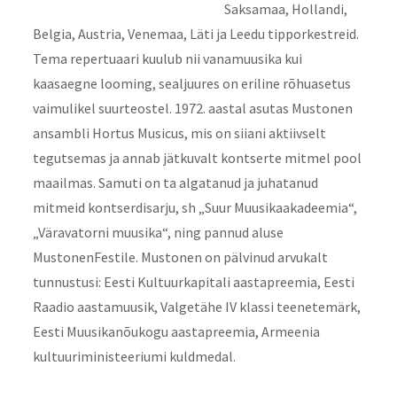
Saksamaa, Hollandi,
Belgia, Austria, Venemaa, Läti ja Leedu tipporkestreid.
Tema repertuaari kuulub nii vanamuusika kui
kaasaegne looming, sealjuures on eriline rõhuasetus
vaimulikel suurteostel. 1972. aastal asutas Mustonen
ansambli Hortus Musicus, mis on siiani aktiivselt
tegutsemas ja annab jätkuvalt kontserte mitmel pool
maailmas. Samuti on ta algatanud ja juhatanud
mitmeid kontserdisarju, sh „Suur Muusikaakadeemia“,
„Väravatorni muusika“, ning pannud aluse
MustonenFestile. Mustonen on pälvinud arvukalt
tunnustusi: Eesti Kultuurkapitali aastapreemia, Eesti
Raadio aastamuusik, Valgetähe IV klassi teenetemärk,
Eesti Muusikanõukogu aastapreemia, Armeenia
kultuuriministeeriumi kuldmedal.