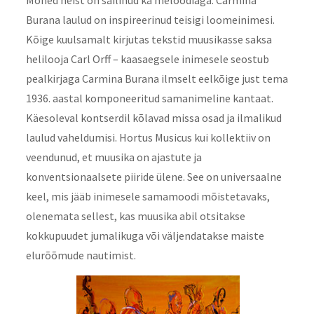
Mõned neist on säilinud ka meloodiaga. Carmina
Burana laulud on inspireerinud teisigi loomeinimesi.
Kõige kuulsamalt kirjutas tekstid muusikasse saksa
helilooja Carl Orff – kaasaegsele inimesele seostub
pealkirjaga Carmina Burana ilmselt eelkõige just tema
1936. aastal komponeeritud samanimeline kantaat.
Käesoleval kontserdil kõlavad missa osad ja ilmalikud
laulud vaheldumisi. Hortus Musicus kui kollektiiv on
veendunud, et muusika on ajastute ja
konventsionaalsete piiride ülene. See on universaalne
keel, mis jääb inimesele samamoodi mõistetavaks,
olenemata sellest, kas muusika abil otsitakse
kokkupuudet jumalikuga või väljendatakse maiste
elurõõmude nautimist.