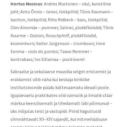
Hortus Musicus
: Andres Mustonen – viiul, kunstiline
juht; Anto Õnnis – tenor, löökpillid; Tõnis Kaumann –
bariton, löökpillid; Riho Ridbeck – bass, löökpillid;
Olev Ainomäe – pommer, šalmei, plokkfköödid; Tõnis
Kuurme –
Dulzian
,
Rauschpfeiff
, plokkflöödid,
krummhorn; Valter Jürgenson – tromboon; Imre
Eenma –
viola da gamba
; Taavo Remmel –
kontrabass; Ivo Sillamaa – positiivorel
Sakraalse ja sekulaarse muusika selget eristamist ja
eraldamist võib näha kui keskaja kiriklike
institutsioonide püüdu kättesaamatu ideaali poole.
Igapäevaelu praktikates olid vaimulik ja ilmalik sfäär
märksa keerulisemalt ja tihedamalt läbi põimunud –
üks mõjutas teist ja vastupidi. Piirid hägustusid
silmnähtavalt XII–XIV sajandil, kui mitmehäälsuse