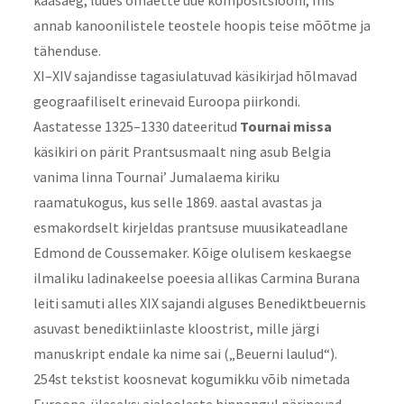
kaasaeg, luues omaette uue kompositsiooni, mis
annab kanoonilistele teostele hoopis teise mõõtme ja
tähenduse.
XI–XIV sajandisse tagasiulatuvad käsikirjad hõlmavad
geograafiliselt erinevaid Euroopa piirkondi.
Aastatesse 1325–1330 dateeritud
Tournai missa
käsikiri on pärit Prantsusmaalt ning asub Belgia
vanima linna Tournai’ Jumalaema kiriku
raamatukogus, kus selle 1869. aastal avastas ja
esmakordselt kirjeldas prantsuse muusikateadlane
Edmond de Coussemaker. Kõige olulisem keskaegse
ilmaliku ladinakeelse poeesia allikas Carmina Burana
leiti samuti alles XIX sajandi alguses Benediktbeuernis
asuvast benediktiinlaste kloostrist, mille järgi
manuskript endale ka nime sai („Beuerni laulud“).
254st tekstist koosnevat kogumikku võib nimetada