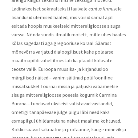
arengu käigus tekkisid mitme tekstiga motetid.
Ladinakeelset sakraalteksti laulvale
cantus firmus
ele
lisandusid ülemised hääled, mis võisid samal ajal
esitada hoopis muukeelseid mittereligioosse sisuga
värsse. Nõnda sündis ilmalik motett, mille ühes hääles
kõlas sagedasti aga gregooriuse koraal. Säärast
mõnevõrra varjatud dialoogilisust kahe polaarse
maailmapildi vahel ilmestab ka plaadil kõlavate
teoste valik. Euroopa muusika- ja kirjandusloo
märgilised näited – vanim säilinud polüfooniline
missatsükkel Tournai missa ja paljuski vabameelse
sisuga mittereligioosse poeesia kogumik Carmina
Burana – tunduvad üksteist välistavad vastandid,
ometigi tänapäevase julge pilgu läbi need kaks
esmapilgul ühildamatuna näivat maailma kohtuvad.
Kokku saavad sakraalne ja profaanne, kauge minevik ja