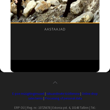
AASTAAJAD
E-poe müügitingimused
|
Isikuandmete töötlemine
|
Online shop
sales terms
|
Processing of personal data
ERP OÜ | Reg. nr.: 10725678 | Estonia pst. 4, 10148 Tallinn | Tel.: