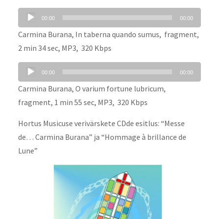
Audio
00:00
00:00
Player
Carmina Burana, In taberna quando sumus, fragment,
2 min 34 sec, MP3, 320 Kbps
Audio
00:00
00:00
Player
Carmina Burana, O varium fortune lubricum,
fragment, 1 min 55 sec, MP3, 320 Kbps
Hortus Musicuse verivärskete CDde esitlus: “Messe
de… Carmina Burana” ja “Hommage à brillance de
Lune”