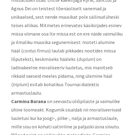
missatsükli osad. Ühtse käekirjaga Kyrie, Sanctus ja
Agnus Dei on teistest tõenäoliselt vanemad ja
unikaalsed, sest nende muusikat pole säilinud üheski
teises allikas. Mitmetes erinevates käsikirjades esinev
missa viimane osa Ite missa est on ere näide vaimuliku
ja ilmaliku muusika segunemisest: moteti alumine
hääl (
cantus firmus
) laulab pikkades nootides missa
lõputeksti, keskmiseks hääleks (
duplum
) on
ladinakeelne moraliseeriv luuletus, mis manitseb
rikkaid vaeseid meeles pidama, ning ülemine hääl
(
triplum
) esitab kohalikus Tournai dialektis
armastuslaulu.
Carmina Burana
on seevastu üliõpilaste ja vaimulike
ühine loomeakt. Kogumik sisaldab nii moraliseerivaid
luuletusi kui ka joogi-, pilke-, nalja ja armastuslaule,
mille sisu on kohati satiiriline ja paljuski üsna siivutu.