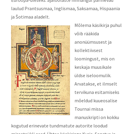
Euroopa-üleseks: ajaloolaste hinnangul pärinevad
laulud Prantsusmaa, Inglismaa, Saksamaa, Hispaania
ja Šotimaa aladelt.
Mõlema käsikirja puhul
võib rääkida
anonüümsusest ja
kollektiivsest
loomingust, mis on
keskaja muusikale
üldse iseloomulik.
Arvatakse, et ilmselt
tervikuna esitamiseks
mõeldud kuueosalise
Tournai missa
manuskripti on kokku
kogutud erinevate tundmatute autorite loodud