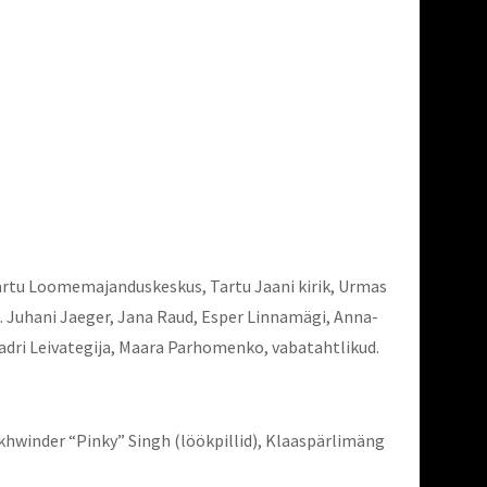
 Tartu Loomemajanduskeskus, Tartu Jaani kirik, Urmas
p. Juhani Jaeger, Jana Raud, Esper Linnamägi, Anna-
Kadri Leivategija, Maara Parhomenko, vabatahtlikud.
Sukhwinder “Pinky” Singh (löökpillid), Klaaspärlimäng