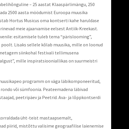
belihõnguline – 25 aastat Klaaspärlimängu, 250
istada 2500 aasta möödumist Euroopa muusika
ustab Hortus Musicus oma kontserti kahe haruldase
ärinevad meie ajaarvamise eelsest Antiik-Kreekast.
ovenile: esitamisele tuleb tema “pärislooming”,
 poolt. Lisaks sellele kõlab muusika, mille on loonud
metagem siinkohal festivali tellimusena
lgust”, mille inspiratsiooniallikas on suurmeistri
e muusikapeo programm on väga läbikomponeeritud,
i rondo või sümfoonia. Peateemadena läbivad
ajad, peetripäev ja Peetrid. Ava- ja lõppkontserdi
 korraldada üht-teist mastaapsemalt,
d piirid, mistõttu valisime geograafilise laienemise