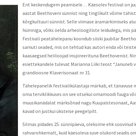
Ent keskendugem peamisele… Käesolev festival on juu
aastat Beethoveni sünnist ning tinglikult võime täh
kõrgkultuuri sünnist. Selle viimase äramärkimiseks al
hümniga, võiks öelda arheoloogiliste leidudega, mis p
Festivali peatähelepanu koondub siiski juubilar Beeth
samuti seaded, mis on tehtud kas autori enda või teiste
kaasaegsed heliloojad inspireerituna Beethovenist. Ni
esiettekandele tulevat Marianna Liiki teost “Januneb va
grandioosne Klaverisonaat nr 31.
Tähelepanelik festivalikülastaja märkab, et tänavus
oma terviklikkuses on see otsekui omamoodi fuuga võ
muusikanädalat märksõnad nagu Kuupaistesonaat, Aasta
kavad on justkui üksteise peegelpilt.
Silmas pidades 25. sünnipäeva, oleksime ehk soovinud
rahvarohkemalt, kuid käesoleva suve olukord seadis oma