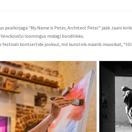
us pealkirjaga “My Name is Peter, Architect Peter” jääb Jaani kirikus
Venckovičsi loomingus midagi bondilikku.
 festivali kontsertide jooksul, mil kunstnik maalib muusikat, “tõlg