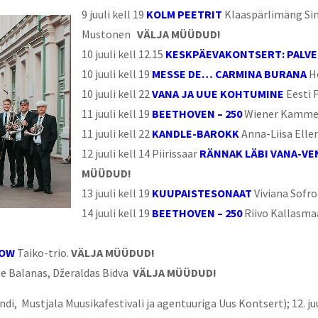
9 juuli kell 19
KOLM PEETRIT
Klaaspärlimäng Sin
Mustonen
VÄLJA MÜÜDUD!
10 juuli kell 12.15
KESKPÄEVAKONTSERT: PALVE
10 juuli kell 19
MESSE DE… CARMINA BURANA
H
10 juuli kell 22
VANA JA UUE KOHTUMINE
Eesti 
11 juuli kell 19
BEETHOVEN – 250
Wiener Kamme
11 juuli kell 22
KANDLE-BAROKK
Anna-Liisa Elle
12 juuli kell 14 Piirissaar
RÄNNAK LÄBI VANA-VE
MÜÜDUD!
13 juuli kell 19
KUUPAISTESONAAT
Viviana Sofro
14 juuli kell 19
BEETHOVEN – 250
Riivo Kallasmaa
HOW
Taiko-trio.
VÄLJA MÜÜDUD!
ne Balanas, Džeraldas Bidva
VÄLJA MÜÜDUD!
di, Mustjala Muusikafestivali ja agentuuriga Uus Kontsert); 12. juu