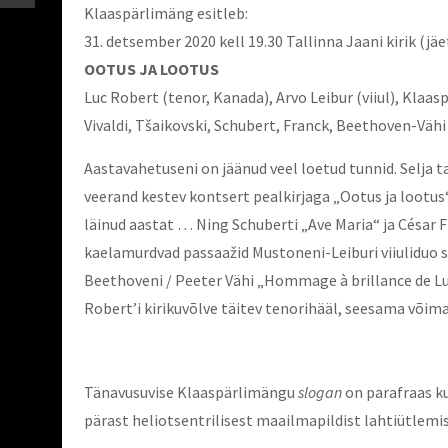
Klaaspärlimäng esitleb:
31. detsember 2020 kell 19.30 Tallinna Jaani kirik (j
OOTUS JA LOOTUS
Luc Robert (tenor, Kanada), Arvo Leibur (viiul), Klaas
Vivaldi, Tšaikovski, Schubert, Franck, Beethoven-Vähi
Aastavahetuseni on jäänud veel loetud tunnid. Selja 
veerand kestev kontsert pealkirjaga „Ootus ja lootu
läinud aastat … Ning Schuberti „Ave Maria“ ja César Fr
kaelamurdvad passaažid Mustoneni-Leiburi viiuliduo 
Beethoveni / Peeter Vähi „Hommage à brillance de L
Robert’i kirikuvõlve täitev tenorihääl, seesama võim
Tänavusuvise Klaaspärlimängu
slogan
on parafraas k
pärast heliotsentrilisest maailmapildist lahtiütlem