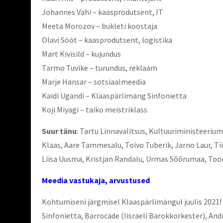
Johannes Vähi – kaasprodutsent, IT
Meeta Morozov – bukleti koostaja
Olavi Sööt – kaasprodutsent, logistika
Mart Kivisild – kujundus
Tarmo Tuvike – turundus, reklaam
Marje Hansar – sotsiaalmeedia
Kaidi Ugandi – Klaaspärlimäng Sinfonietta
Koji Miyagi – taiko meistriklass
Suur tänu
: Tartu Linnavalitsus, Kultuuriministeeriu
Klaas, Aare Tammesalu, Toivo Tuberik, Jarno Laur, Tii
Liisa Uusma, Kristjan Randalu, Urmas Sõõrumaa, Tooma
Meedia vastukaja, arvustused
Kohtumiseni järgmisel Klaaspärlimängul juulis 2021! Iv
Sinfonietta, Barrocade (Iisraeli Barokkorkester), An