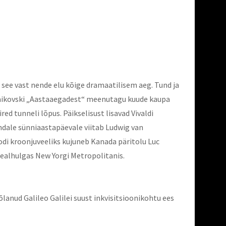
 see vast nende elu kõige dramaatilisem aeg. Tund ja
Tšaikovski „Aastaaegadest“ meenutagu kuude kaupa
ed tunneli lõpus. Päikselisust lisavad Vivaldi
ndale sünniaastapäevale viitab Ludwig van
di kroonjuveeliks kujuneb Kanada päritolu Luc
sealhulgas New Yorgi Metropolitanis.
 kõlanud Galileo Galilei suust inkvisitsioonikohtu ees