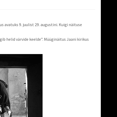
 avatuks 9. juulist 29. augustini. Kuigi näituse
ib helid värvide keelde”. Müüginäitus Jaani kirikus