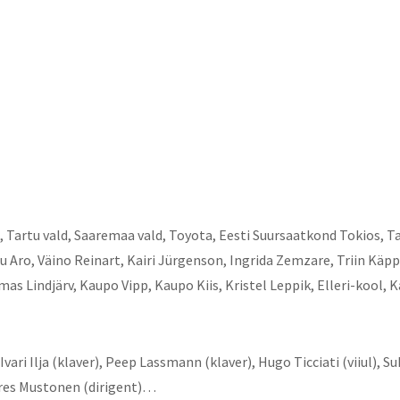
m, Tartu vald, Saaremaa vald, Toyota, Eesti Suursaatkond Tokios,
u Aro, Väino Reinart, Kairi Jürgenson, Ingrida Zemzare, Triin Käp
s Lindjärv, Kaupo Vipp, Kaupo Kiis, Kristel Leppik, Elleri-kool, 
ari Ilja (klaver), Peep Lassmann (klaver), Hugo Ticciati (viiul), 
dres Mustonen (dirigent)…