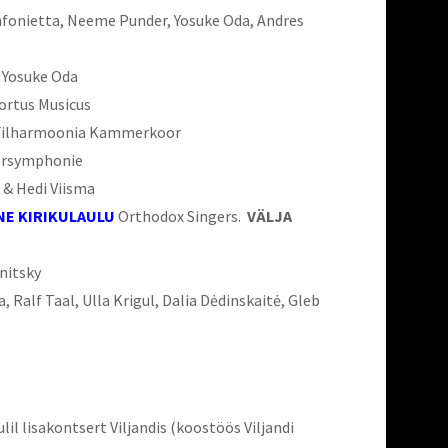
fonietta, Neeme Punder, Yosuke Oda, Andres
Yosuke Oda
ortus Musicus
Filharmoonia Kammerkoor
rsymphonie
r & Hedi Viisma
NE KIRIKULAULU
Orthodox Singers.
VÄLJA
nitsky
, Ralf Taal, Ulla Krigul, Dalia Dėdinskaitė, Gleb
lil lisakontsert Viljandis (koostöös Viljandi