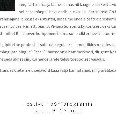
tee, Tartust ida ja lääne suunas nii kaugele kui Eestis 
sellesse mängu lisaks endistele ka uusi partnereid. O
randsajandi pikkust eksistentsi, lubasime endale teatud priiskamist
use huvides. Nimelt, pianist Viviana Sofronitsky kontsertideks t
est, millel Beethoven komponeeris oma sonaadid erinevatel loomi
igipiirid on poolenisti suletud, regulaarne lennuliiklus on alles 
rumängijate pingile” Eesti Filharmoonia Kammerkoori, dirigent Kasp
 seda üknes siis, kui nende järele tekib tõepoolest vajadus.
lasi, et olete meid sedavõrd kaua välja kannatanud, ning avaldada
Festivali põhiprogramm
Tartu, 9–15 juuli