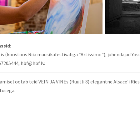
assid
:
aalis (koostöös Riia muusikafestivaliga “Artissimo”), juhendajad Yo
67205444, hbf@hbf.lv.
isel ootab teid VEIN JA VINEs (Rüütli 8) elegantne Alsace’i Riesl
tusega.