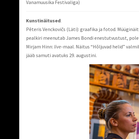
Vanamuusika Festivaliga)
Kunstinäitused
:
Pēteris Venckovičs (Läti): graafika ja fotod. Müüginäit
pealkiri meenutab James Bondi enestutvustust, pole 
Mirjam Hinn:
live
-maal. Näitus “Hõljuvad helid” valmib
jääb samuti avatuks 29. augustini.