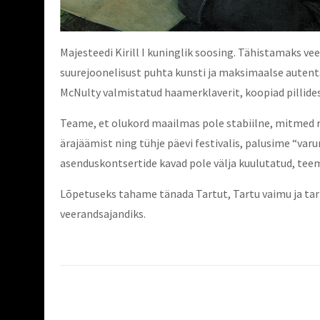
Majesteedi Kirill I kuninglik soosing. Tähistamaks vee
suurejoonelisust puhta kunsti ja maksimaalse autents
McNulty valmistatud haamerklaverit, koopiad pillid
Teame, et olukord maailmas pole stabiilne, mitmed ri
ärajäämist ning tühje päevi festivalis, palusime “va
asenduskontsertide kavad pole välja kuulutatud, teeme
Lõpetuseks tahame tänada Tartut, Tartu vaimu ja tart
veerandsajandiks.