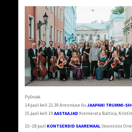
Pyšniak
14 juuli kell 21.30 Antoniuse õu
JAAPANI TRUMMI-S
15 juuli kell 19
AASTAAJAD
Kremerata Baltica, Kristī
15–18 juuli
KONTSERDID SAAREMAAL
(koostöös Orien