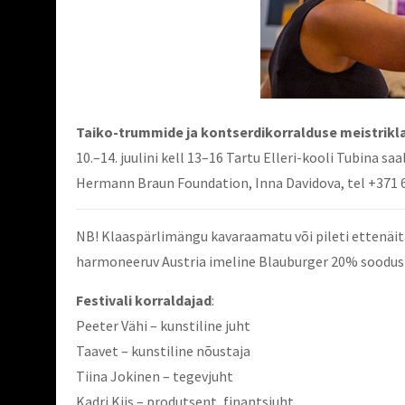
Taiko-trummide ja kontserdikorralduse meistrikl
10.–14. juulini kell 13–16 Tartu Elleri-kooli Tubina s
Hermann Braun Foundation, Inna Davidova, tel +371 
NB! Klaaspärlimängu kavaraamatu või pileti ettenäitam
harmoneeruv Austria imeline Blauburger 20% soodus
Festivali korraldajad
:
Peeter Vähi – kunstiline juht
Taavet – kunstiline nõustaja
Tiina Jokinen – tegevjuht
Kadri Kiis – produtsent, finantsjuht