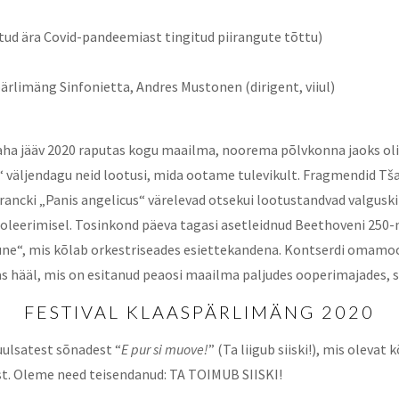
äetud ära Covid-pandeemiast tingitud piirangute tõttu)
pärlimäng Sinfonietta, Andres Mustonen (dirigent, viiul)
taha jääv 2020 raputas kogu maailma, noorema põlvkonna jaoks oli
s“ väljendagu neid lootusi, mida ootame tulevikult. Fragmendid 
ancki „Panis angelicus“ värelevad otsekui lootustandvad valguskiir
soleerimisel. Tosinkond päeva tagasi asetleidnud Beethoveni 250-
une“, mis kõlab orkestriseades esiettekandena. Kontserdi omamoo
as hääl, mis on esitanud peaosi maailma paljudes ooperimajades, 
FESTIVAL KLAASPÄRLIMÄNG 2020
uulsatest sõnadest “
E pur si muove!
” (Ta liigub siiski!), mis olevat
ist. Oleme need teisendanud: TA TOIMUB SIISKI!