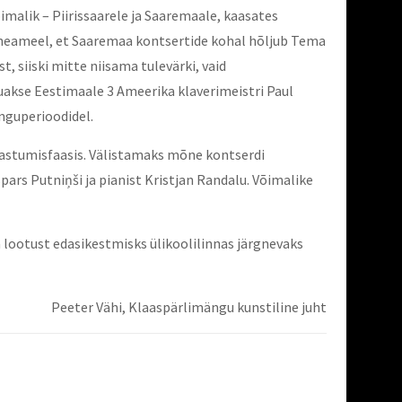
võimalik – Piirissaarele ja Saaremaale, kaasates
n heameel, et Saaremaa kontsertide kohal hõljub Tema
, siiski mitte niisama tulevärki, vaid
uuakse Eestimaale 3 Ameerika klaverimeistri Paul
nguperioodidel.
taastumisfaasis. Välistamaks mõne kontserdi
ars Putniņši ja pianist Kristjan Randalu. Võimalike
 lootust edasikestmisks ülikoolilinnas järgnevaks
Peeter Vähi, Klaaspärlimängu kunstiline juht